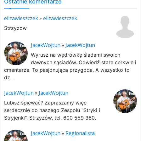
Ostatnie komentarze
elizawieszczek
»
elizawieszczek
Strzyzow
JacekWojtun
»
JacekWojtun
Wyrusz na wędrówkę śladami swoich
dawnych sąsiadów. Odwiedź stare cerkwie i
cmentarze. To pasjonująca przygoda. A wszystko to
dz...
JacekWojtun
»
JacekWojtun
Lubisz śpiewać? Zapraszamy więc
serdecznie do naszego Zespołu "Stryki i
Stryjenki". Strzyżów, tel. 600 559 360.
JacekWojtun
»
Regionalista