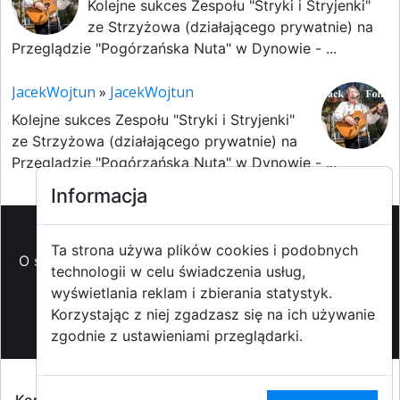
Kolejne sukces Zespołu "Stryki i Stryjenki"
ze Strzyżowa (działającego prywatnie) na
Przeglądzie "Pogórzańska Nuta" w Dynowie - ...
JacekWojtun
»
JacekWojtun
Kolejne sukces Zespołu "Stryki i Stryjenki"
ze Strzyżowa (działającego prywatnie) na
Przeglądzie "Pogórzańska Nuta" w Dynowie - ...
Informacja
Ta strona używa plików cookies i podobnych
O strzyzowiak.pl
-
Reklama
-
Pomoc (FAQ)
-
Patronat
technologii w celu świadczenia usług,
medialny
-
Prawa autorskie
-
Redakcja i
wyświetlania reklam i zbierania statystyk.
kontakt
-
Współpraca z mediami
Korzystając z niej zgadzasz się na ich używanie
zgodnie z ustawieniami przeglądarki.
Copyright ©2009-2014 strzyzowiak.pl,