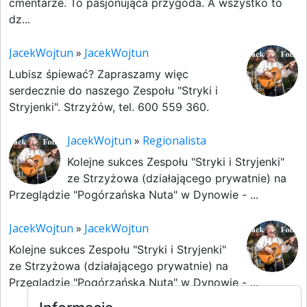
cmentarze. To pasjonująca przygoda. A wszystko to
dz...
JacekWojtun
»
JacekWojtun
Lubisz śpiewać? Zapraszamy więc
serdecznie do naszego Zespołu "Stryki i
Stryjenki". Strzyżów, tel. 600 559 360.
JacekWojtun
»
Regionalista
Kolejne sukces Zespołu "Stryki i Stryjenki"
ze Strzyżowa (działającego prywatnie) na
Przeglądzie "Pogórzańska Nuta" w Dynowie - ...
JacekWojtun
»
JacekWojtun
Kolejne sukces Zespołu "Stryki i Stryjenki"
ze Strzyżowa (działającego prywatnie) na
Przeglądzie "Pogórzańska Nuta" w Dynowie - ...