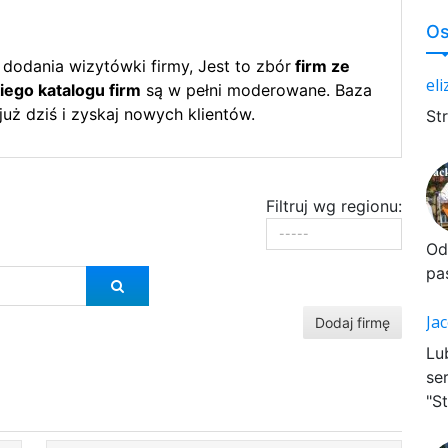
Os
odania wizytówki firmy, Jest to zbór
firm ze
el
iego katalogu firm
są w pełni moderowane. Baza
już dziś i zyskaj nowych klientów.
St
Filtruj wg regionu:
Od
pa
Ja
Dodaj firmę
Lu
se
"St