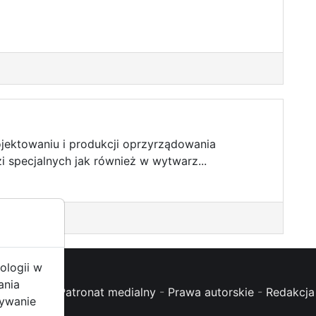
rojektowaniu i produkcji oprzyrządowania
i specjalnych jak również w wytwarz...
ologii w
ania
oc (FAQ)
-
Patronat medialny
-
Prawa autorskie
-
Redakcja 
żywanie