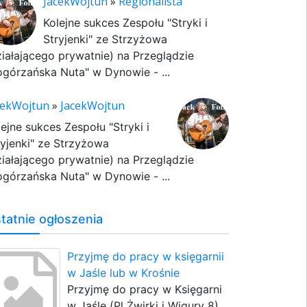
JacekWojtun
»
Regionalista
Kolejne sukces Zespołu "Stryki i
Stryjenki" ze Strzyżowa
ziałającego prywatnie) na Przeglądzie
ogórzańska Nuta" w Dynowie - ...
cekWojtun
»
JacekWojtun
lejne sukces Zespołu "Stryki i
ryjenki" ze Strzyżowa
ziałającego prywatnie) na Przeglądzie
ogórzańska Nuta" w Dynowie - ...
tatnie ogłoszenia
Przyjmę do pracy w księgarnii
w Jaśle lub w Krośnie
Przyjmę do pracy w Księgarni
w Jaśle (Pl Żwirki i Wigury 8)