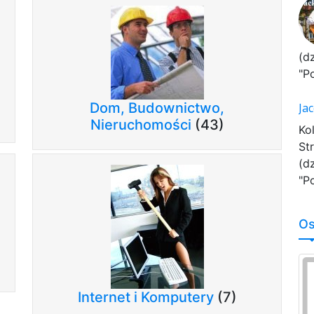
(d
"P
Dom, Budownictwo,
Ja
Nieruchomości
(43)
Ko
St
(d
"P
Os
Internet i Komputery
(7)