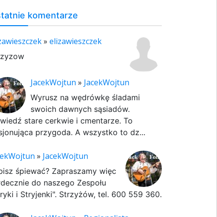
tatnie komentarze
izawieszczek
»
elizawieszczek
rzyzow
JacekWojtun
»
JacekWojtun
Wyrusz na wędrówkę śladami
swoich dawnych sąsiadów.
wiedź stare cerkwie i cmentarze. To
sjonująca przygoda. A wszystko to dz...
cekWojtun
»
JacekWojtun
bisz śpiewać? Zapraszamy więc
rdecznie do naszego Zespołu
ryki i Stryjenki". Strzyżów, tel. 600 559 360.