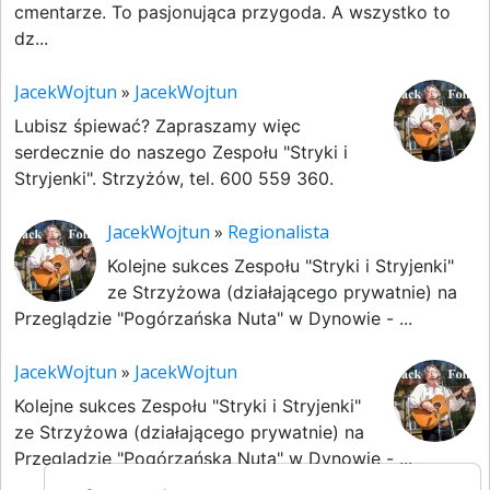
cmentarze. To pasjonująca przygoda. A wszystko to
dz...
JacekWojtun
»
JacekWojtun
Lubisz śpiewać? Zapraszamy więc
serdecznie do naszego Zespołu "Stryki i
Stryjenki". Strzyżów, tel. 600 559 360.
JacekWojtun
»
Regionalista
Kolejne sukces Zespołu "Stryki i Stryjenki"
ze Strzyżowa (działającego prywatnie) na
Przeglądzie "Pogórzańska Nuta" w Dynowie - ...
JacekWojtun
»
JacekWojtun
Kolejne sukces Zespołu "Stryki i Stryjenki"
ze Strzyżowa (działającego prywatnie) na
Przeglądzie "Pogórzańska Nuta" w Dynowie - ...