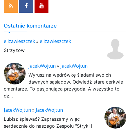
Ostatnie komentarze
elizawieszczek
»
elizawieszczek
Strzyzow
JacekWojtun
»
JacekWojtun
Wyrusz na wędrówkę śladami swoich
dawnych sąsiadów. Odwiedź stare cerkwie i
cmentarze. To pasjonująca przygoda. A wszystko to
dz...
JacekWojtun
»
JacekWojtun
Lubisz śpiewać? Zapraszamy więc
serdecznie do naszego Zespołu "Stryki i