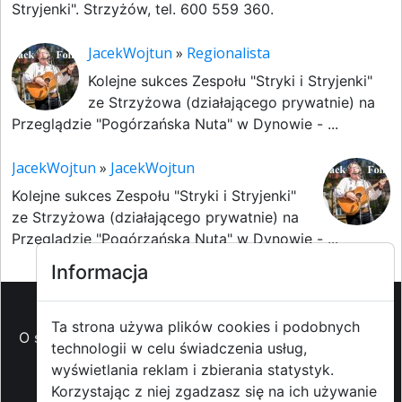
Stryjenki". Strzyżów, tel. 600 559 360.
JacekWojtun
»
Regionalista
Kolejne sukces Zespołu "Stryki i Stryjenki"
ze Strzyżowa (działającego prywatnie) na
Przeglądzie "Pogórzańska Nuta" w Dynowie - ...
JacekWojtun
»
JacekWojtun
Kolejne sukces Zespołu "Stryki i Stryjenki"
ze Strzyżowa (działającego prywatnie) na
Przeglądzie "Pogórzańska Nuta" w Dynowie - ...
Informacja
Ta strona używa plików cookies i podobnych
O strzyzowiak.pl
-
Reklama
-
Pomoc (FAQ)
-
Patronat
technologii w celu świadczenia usług,
medialny
-
Prawa autorskie
-
Redakcja i
wyświetlania reklam i zbierania statystyk.
kontakt
-
Współpraca z mediami
Korzystając z niej zgadzasz się na ich używanie