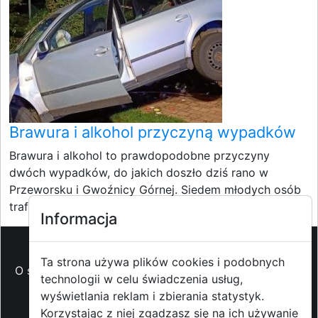
Brawura i alkohol przyczyną wypadków
Brawura i alkohol to prawdopodobne przyczyny
dwóch wypadków, do jakich doszło dziś rano w
Przeworsku i Gwoźnicy Górnej. Siedem młodych osób
trafiło do...
Informacja
Ta strona używa plików cookies i podobnych
O strzyzowiak.pl
-
Reklama
-
Pomoc (FAQ)
-
Patronat
technologii w celu świadczenia usług,
medialny
-
Prawa autorskie
-
Redakcja i
wyświetlania reklam i zbierania statystyk.
kontakt
-
Współpraca z mediami
Korzystając z niej zgadzasz się na ich używanie