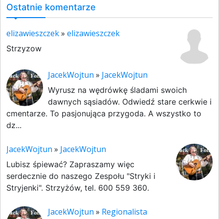
Ostatnie komentarze
elizawieszczek
»
elizawieszczek
Strzyzow
JacekWojtun
»
JacekWojtun
Wyrusz na wędrówkę śladami swoich
dawnych sąsiadów. Odwiedź stare cerkwie i
cmentarze. To pasjonująca przygoda. A wszystko to
dz...
JacekWojtun
»
JacekWojtun
Lubisz śpiewać? Zapraszamy więc
serdecznie do naszego Zespołu "Stryki i
Stryjenki". Strzyżów, tel. 600 559 360.
JacekWojtun
»
Regionalista