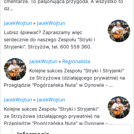
cmentarze. To pasjonująca przygoda. A wszystko to
dz...
JacekWojtun
»
JacekWojtun
Lubisz śpiewać? Zapraszamy więc
serdecznie do naszego Zespołu "Stryki i
Stryjenki". Strzyżów, tel. 600 559 360.
JacekWojtun
»
Regionalista
Kolejne sukces Zespołu "Stryki i Stryjenki"
ze Strzyżowa (działającego prywatnie) na
Przeglądzie "Pogórzańska Nuta" w Dynowie - ...
JacekWojtun
»
JacekWojtun
Kolejne sukces Zespołu "Stryki i Stryjenki"
ze Strzyżowa (działającego prywatnie) na
Przeglądzie "Pogórzańska Nuta" w Dynowie - ...