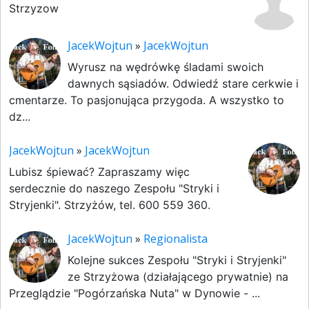
Strzyzow
JacekWojtun
»
JacekWojtun
Wyrusz na wędrówkę śladami swoich
dawnych sąsiadów. Odwiedź stare cerkwie i
cmentarze. To pasjonująca przygoda. A wszystko to
dz...
JacekWojtun
»
JacekWojtun
Lubisz śpiewać? Zapraszamy więc
serdecznie do naszego Zespołu "Stryki i
Stryjenki". Strzyżów, tel. 600 559 360.
JacekWojtun
»
Regionalista
Kolejne sukces Zespołu "Stryki i Stryjenki"
ze Strzyżowa (działającego prywatnie) na
Przeglądzie "Pogórzańska Nuta" w Dynowie - ...