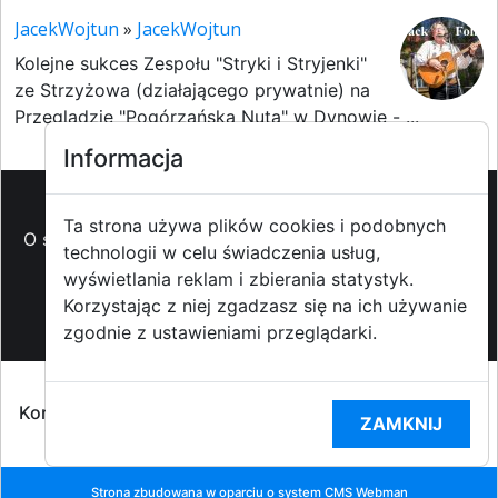
JacekWojtun
»
JacekWojtun
Kolejne sukces Zespołu "Stryki i Stryjenki"
ze Strzyżowa (działającego prywatnie) na
Przeglądzie "Pogórzańska Nuta" w Dynowie - ...
Informacja
Ta strona używa plików cookies i podobnych
O strzyzowiak.pl
-
Reklama
-
Pomoc (FAQ)
-
Patronat
technologii w celu świadczenia usług,
medialny
-
Prawa autorskie
-
Redakcja i
wyświetlania reklam i zbierania statystyk.
kontakt
-
Współpraca z mediami
Korzystając z niej zgadzasz się na ich używanie
zgodnie z ustawieniami przeglądarki.
Copyright ©2009-2014 strzyzowiak.pl,
Korzystanie z Portalu oznacza akceptacją
Regulaminu
ZAMKNIJ
portalu
oraz
Polityką prywatności RODO
Strona zbudowana w oparciu o system CMS
Webman