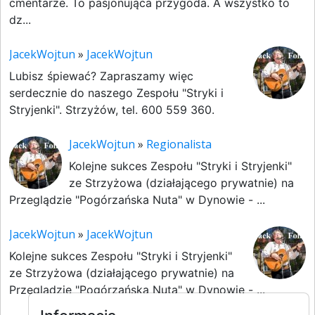
cmentarze. To pasjonująca przygoda. A wszystko to
dz...
JacekWojtun
»
JacekWojtun
Lubisz śpiewać? Zapraszamy więc
serdecznie do naszego Zespołu "Stryki i
Stryjenki". Strzyżów, tel. 600 559 360.
JacekWojtun
»
Regionalista
Kolejne sukces Zespołu "Stryki i Stryjenki"
ze Strzyżowa (działającego prywatnie) na
Przeglądzie "Pogórzańska Nuta" w Dynowie - ...
JacekWojtun
»
JacekWojtun
Kolejne sukces Zespołu "Stryki i Stryjenki"
ze Strzyżowa (działającego prywatnie) na
Przeglądzie "Pogórzańska Nuta" w Dynowie - ...