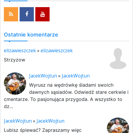
Ostatnie komentarze
elizawieszczek
»
elizawieszczek
Strzyzow
JacekWojtun
»
JacekWojtun
Wyrusz na wędrówkę śladami swoich
dawnych sąsiadów. Odwiedź stare cerkwie i
cmentarze. To pasjonująca przygoda. A wszystko to
dz...
JacekWojtun
»
JacekWojtun
Lubisz śpiewać? Zapraszamy więc