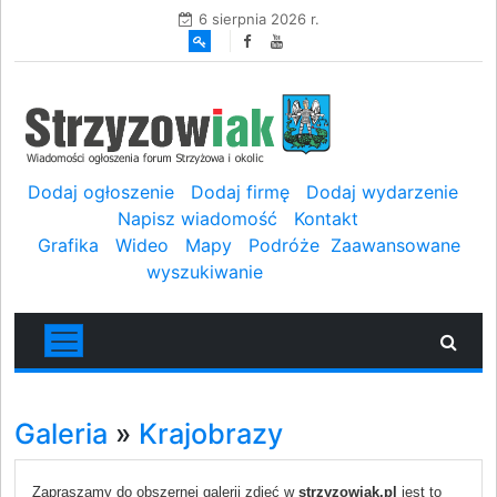
6 sierpnia 2026 r.
Dodaj ogłoszenie
Dodaj firmę
Dodaj wydarzenie
Napisz wiadomość
Kontakt
Grafika
Wideo
Mapy
Podróże
Zaawansowane
wyszukiwanie
Galeria
»
Krajobrazy
Zapraszamy do obszernej galerii zdjęć w
strzyzowiak.pl
jest to