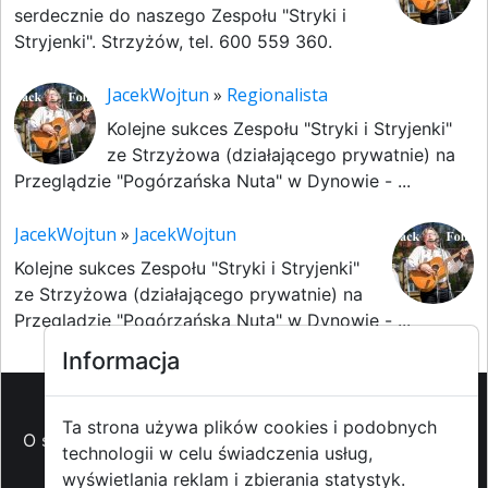
serdecznie do naszego Zespołu "Stryki i
Stryjenki". Strzyżów, tel. 600 559 360.
JacekWojtun
»
Regionalista
Kolejne sukces Zespołu "Stryki i Stryjenki"
ze Strzyżowa (działającego prywatnie) na
Przeglądzie "Pogórzańska Nuta" w Dynowie - ...
JacekWojtun
»
JacekWojtun
Kolejne sukces Zespołu "Stryki i Stryjenki"
ze Strzyżowa (działającego prywatnie) na
Przeglądzie "Pogórzańska Nuta" w Dynowie - ...
Informacja
Ta strona używa plików cookies i podobnych
O strzyzowiak.pl
-
Reklama
-
Pomoc (FAQ)
-
Patronat
technologii w celu świadczenia usług,
medialny
-
Prawa autorskie
-
Redakcja i
wyświetlania reklam i zbierania statystyk.