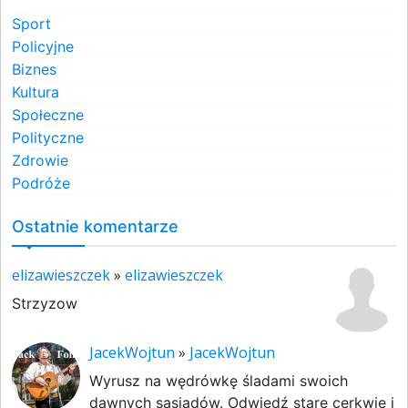
Sport
Policyjne
Biznes
Kultura
Społeczne
Polityczne
Zdrowie
Podróże
Ostatnie komentarze
elizawieszczek
»
elizawieszczek
Strzyzow
JacekWojtun
»
JacekWojtun
Wyrusz na wędrówkę śladami swoich
dawnych sąsiadów. Odwiedź stare cerkwie i