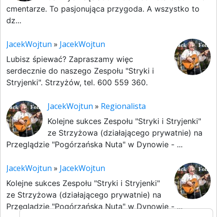
cmentarze. To pasjonująca przygoda. A wszystko to
dz...
JacekWojtun
»
JacekWojtun
Lubisz śpiewać? Zapraszamy więc
serdecznie do naszego Zespołu "Stryki i
Stryjenki". Strzyżów, tel. 600 559 360.
JacekWojtun
»
Regionalista
Kolejne sukces Zespołu "Stryki i Stryjenki"
ze Strzyżowa (działającego prywatnie) na
Przeglądzie "Pogórzańska Nuta" w Dynowie - ...
JacekWojtun
»
JacekWojtun
Kolejne sukces Zespołu "Stryki i Stryjenki"
ze Strzyżowa (działającego prywatnie) na
Przeglądzie "Pogórzańska Nuta" w Dynowie - ...