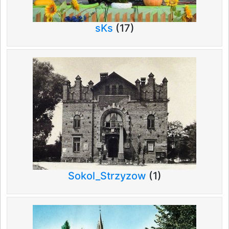
sKs
(17)
Sokol_Strzyzow
(1)