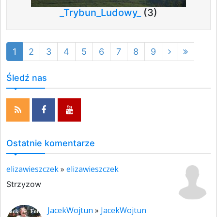
_Trybun_Ludowy_
(3)
1
2
3
4
5
6
7
8
9
Śledź nas
Ostatnie komentarze
elizawieszczek
»
elizawieszczek
Strzyzow
JacekWojtun
»
JacekWojtun