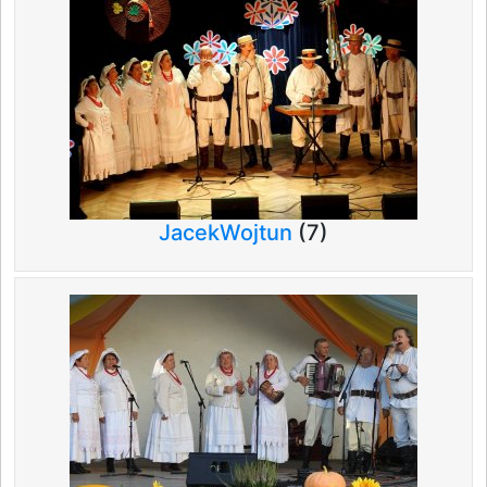
JacekWojtun
(7)