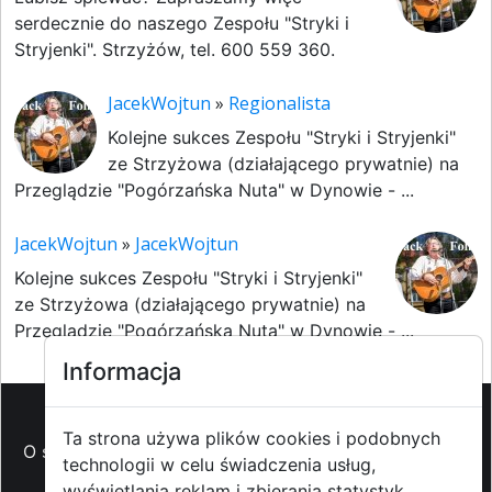
serdecznie do naszego Zespołu "Stryki i
Stryjenki". Strzyżów, tel. 600 559 360.
JacekWojtun
»
Regionalista
Kolejne sukces Zespołu "Stryki i Stryjenki"
ze Strzyżowa (działającego prywatnie) na
Przeglądzie "Pogórzańska Nuta" w Dynowie - ...
JacekWojtun
»
JacekWojtun
Kolejne sukces Zespołu "Stryki i Stryjenki"
ze Strzyżowa (działającego prywatnie) na
Przeglądzie "Pogórzańska Nuta" w Dynowie - ...
Informacja
Ta strona używa plików cookies i podobnych
O strzyzowiak.pl
-
Reklama
-
Pomoc (FAQ)
-
Patronat
technologii w celu świadczenia usług,
medialny
-
Prawa autorskie
-
Redakcja i
wyświetlania reklam i zbierania statystyk.