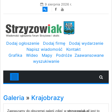
9 sierpnia 2026 r.
Dodaj ogłoszenie
Dodaj firmę
Dodaj wydarzenie
Napisz wiadomość
Kontakt
Grafika
Wideo
Mapy
Podróże
Zaawansowane
wyszukiwanie
Galeria
»
Krajobrazy
Zapraszamy do obszernej galerii zdjęć w
strzyzowiak.pl
jest to