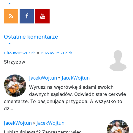
Ostatnie komentarze
elizawieszczek
»
elizawieszczek
Strzyzow
JacekWojtun
»
JacekWojtun
Wyrusz na wędrówkę śladami swoich
dawnych sąsiadów. Odwiedź stare cerkwie i
cmentarze. To pasjonująca przygoda. A wszystko to
dz...
JacekWojtun
»
JacekWojtun
Lubisz śpiewać? Zapraszamy więc