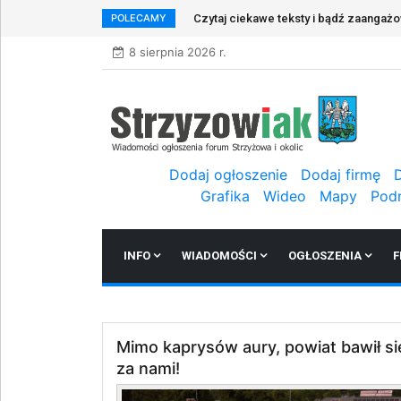
POLECAMY
Zapraszamy do rejestracji w naszym s
8 sierpnia 2026 r.
Dodaj ogłoszenie
Dodaj firmę
Grafika
Wideo
Mapy
Pod
INFO
WIADOMOŚCI
OGŁOSZENIA
F
Mimo kaprysów aury, powiat bawił si
za nami!