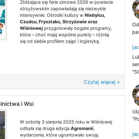
Zbliżające się ferie zimowe 2026 w powiecie
strzyżowskim zapowiadają się niezwykle
intensywnie. Ośrodki kultury w
Niebylcu,
Czudcu, Frysztaku, Strzyżowie oraz
Od
Wiśniowej
przygotowały bogate programy,
pa
które – choć mają wspólne punkty – różnią
się od siebie profilem zajęć i logistyką.
Ja
Lu
se
"St
Czytaj więcej »
nictwa i Wsi
(d
"P
W sobotę 3 sierpnia 2025 roku w Wiśniowej
odbyła się druga edycja
Agromanii
,
Ja
wydarzenia, które ugruntowało swoją