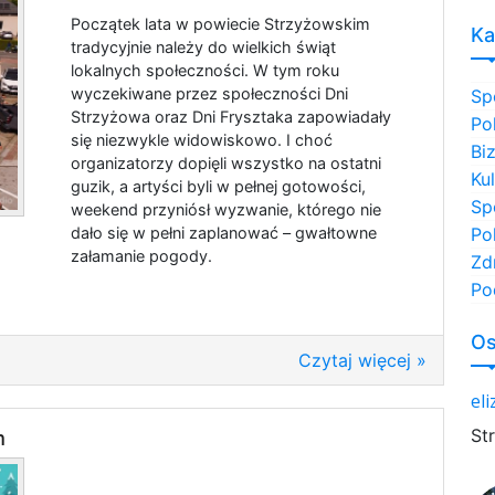
Początek lata w powiecie Strzyżowskim
Ka
tradycyjnie należy do wielkich świąt
lokalnych społeczności. W tym roku
wyczekiwane przez społeczności Dni
Sp
Strzyżowa oraz Dni Frysztaka zapowiadały
Po
się niezwykle widowiskowo. I choć
Bi
organizatorzy dopięli wszystko na ostatni
Ku
guzik, a artyści byli w pełnej gotowości,
Sp
weekend przyniósł wyzwanie, którego nie
dało się w pełni zaplanować – gwałtowne
Po
załamanie pogody.
Zd
Po
Os
Czytaj więcej »
el
St
m