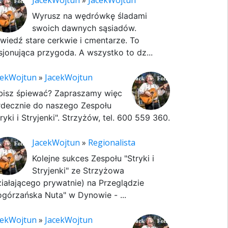
JacekWojtun
»
JacekWojtun
Wyrusz na wędrówkę śladami
swoich dawnych sąsiadów.
wiedź stare cerkwie i cmentarze. To
sjonująca przygoda. A wszystko to dz...
cekWojtun
»
JacekWojtun
bisz śpiewać? Zapraszamy więc
rdecznie do naszego Zespołu
ryki i Stryjenki". Strzyżów, tel. 600 559 360.
JacekWojtun
»
Regionalista
Kolejne sukces Zespołu "Stryki i
Stryjenki" ze Strzyżowa
ziałającego prywatnie) na Przeglądzie
ogórzańska Nuta" w Dynowie - ...
cekWojtun
»
JacekWojtun