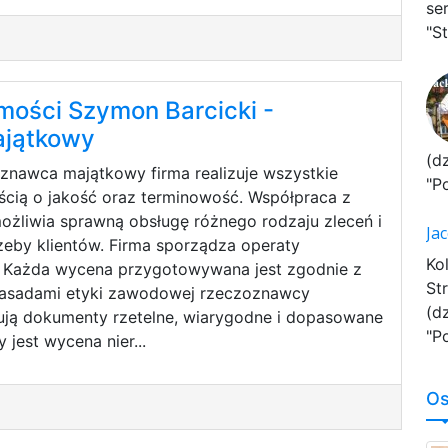
se
"St
ości Szymon Barcicki -
jątkowy
(d
znawca majątkowy firma realizuje wszystkie
"P
ścią o jakość oraz terminowość. Współpraca z
żliwia sprawną obsługę różnego rodzaju zleceń i
Ja
eby klientów. Firma sporządza operaty
Ko
. Każda wycena przygotowywana jest zgodnie z
St
zasadami etyki zawodowej rzeczoznawcy
(d
ują dokumenty rzetelne, wiarygodne i dopasowane
"P
 jest wycena nier...
Os