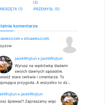
(3)
WIERZĘTA (1)
·
PRZEMYSŁ (5)
tatnie komentarze
izawieszczek
»
elizawieszczek
rzyzow
JacekWojtun
»
JacekWojtun
Wyrusz na wędrówkę śladami
swoich dawnych sąsiadów.
wiedź stare cerkwie i cmentarze. To
sjonująca przygoda. A wszystko to dz...
cekWojtun
»
JacekWojtun
bisz śpiewać? Zapraszamy więc