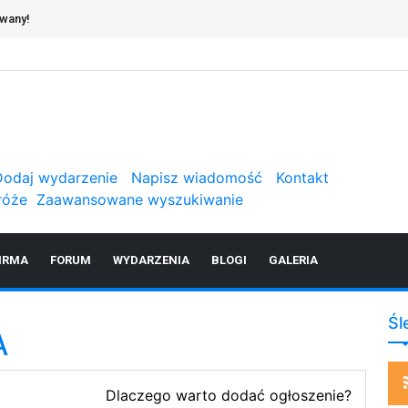
owany!
Dodaj wydarzenie
Napisz wiadomość
Kontakt
róże
Zaawansowane wyszukiwanie
IRMA
FORUM
WYDARZENIA
BLOGI
GALERIA
Śl
A
Dlaczego warto dodać ogłoszenie?