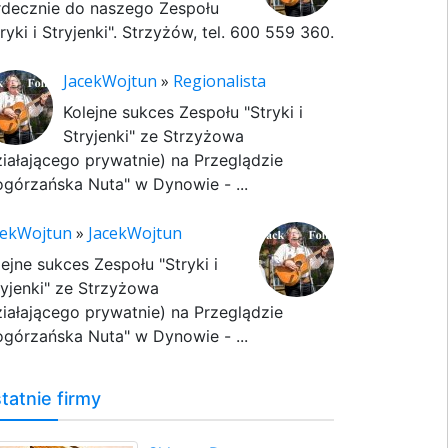
rdecznie do naszego Zespołu
ryki i Stryjenki". Strzyżów, tel. 600 559 360.
JacekWojtun
»
Regionalista
Kolejne sukces Zespołu "Stryki i
Stryjenki" ze Strzyżowa
ziałającego prywatnie) na Przeglądzie
ogórzańska Nuta" w Dynowie - ...
cekWojtun
»
JacekWojtun
lejne sukces Zespołu "Stryki i
ryjenki" ze Strzyżowa
ziałającego prywatnie) na Przeglądzie
ogórzańska Nuta" w Dynowie - ...
tatnie firmy