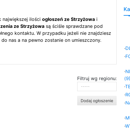
Ka
największej ilości
ogłoszeń ze Strzyżowa
i
zenia ze Strzyżowa
są ściśle sprawdzane pod
nego kontaktu. W przypadku jeżeli nie znajdziesz
 do nas a na pewno zostanie on umieszczony.
·
D
·
F
·
N
Filtruj wg regionu:
(9
·
T
·
R
Dodaj ogłoszenie
·
N
·
M
·
W