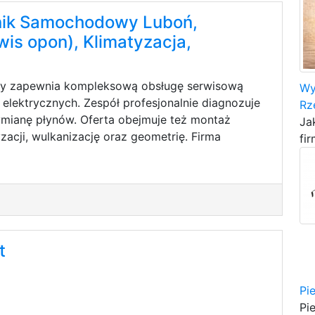
ik Samochodowy Luboń,
wis opon), Klimatyzacja,
cy zapewnia kompleksową obsługę serwisową
Wy
lektrycznych. Zespół profesjonalnie diagnozuje
Rz
wymianę płynów. Oferta obejmuje też montaż
Ja
yzacji, wulkanizację oraz geometrię. Firma
fir
t
Pi
Pi