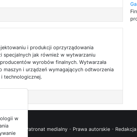
Ga
Fi
pr
rojektowaniu i produkcji oprzyrządowania
i specjalnych jak również w wytwarzaniu
producentów wyrobów finalnych. Wytwarzała
do maszyn i urządzeń wymagających odtworzenia
i technologicznej.
ologii w
ania
oc (FAQ)
-
Patronat medialny
-
Prawa autorskie
-
Redakcja 
żywanie