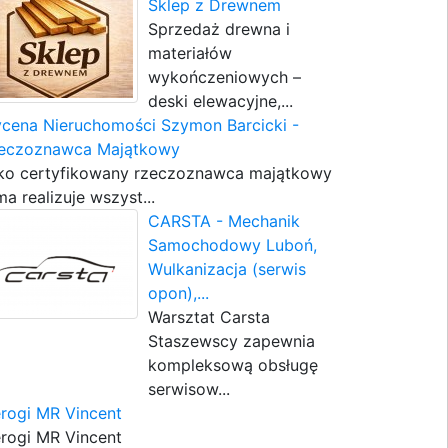
Sklep z Drewnem
Sprzedaż drewna i
materiałów
wykończeniowych –
deski elewacyjne,...
cena Nieruchomości Szymon Barcicki -
eczoznawca Majątkowy
ko certyfikowany rzeczoznawca majątkowy
ma realizuje wszyst...
CARSTA - Mechanik
Samochodowy Luboń,
Wulkanizacja (serwis
opon),...
Warsztat Carsta
Staszewscy zapewnia
kompleksową obsługę
serwisow...
erogi MR Vincent
erogi MR Vincent