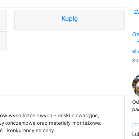
·
Z
Kupię
Os
el
St
Od
pa
łów wykończeniowych – deski elewacyjne,
y wykończeniowe oraz materiały montażowe.
Ja
ć i konkurencyjne ceny.
Lu