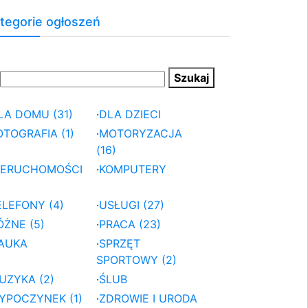
tegorie ogłoszeń
LA DOMU (31)
·
DLA DZIECI
OTOGRAFIA (1)
·
MOTORYZACJA
(16)
IERUCHOMOŚCI
·
KOMPUTERY
)
ELEFONY (4)
·
USŁUGI (27)
ÓŻNE (5)
·
PRACA (23)
AUKA
·
SPRZĘT
SPORTOWY (2)
UZYKA (2)
·
ŚLUB
YPOCZYNEK (1)
·
ZDROWIE I URODA