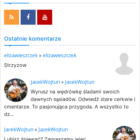
Ostatnie komentarze
elizawieszczek
»
elizawieszczek
Strzyzow
JacekWojtun
»
JacekWojtun
Wyrusz na wędrówkę śladami swoich
dawnych sąsiadów. Odwiedź stare cerkwie i
cmentarze. To pasjonująca przygoda. A wszystko to
dz...
JacekWojtun
»
JacekWojtun
Lubisz śpiewać? Zapraszamy więc