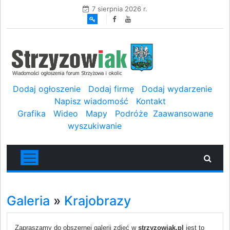
7 sierpnia 2026 r.
Dodaj ogłoszenie
Dodaj firmę
Dodaj wydarzenie
Napisz wiadomość
Kontakt
Grafika
Wideo
Mapy
Podróże
Zaawansowane
wyszukiwanie
Galeria
»
Krajobrazy
Zapraszamy do obszernej galerii zdjęć w
strzyzowiak.pl
jest to