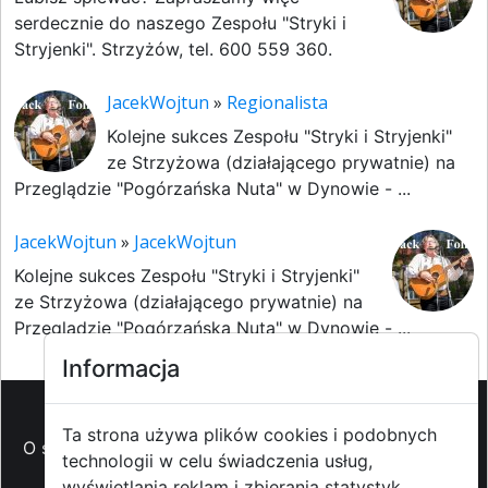
serdecznie do naszego Zespołu "Stryki i
Stryjenki". Strzyżów, tel. 600 559 360.
JacekWojtun
»
Regionalista
Kolejne sukces Zespołu "Stryki i Stryjenki"
ze Strzyżowa (działającego prywatnie) na
Przeglądzie "Pogórzańska Nuta" w Dynowie - ...
JacekWojtun
»
JacekWojtun
Kolejne sukces Zespołu "Stryki i Stryjenki"
ze Strzyżowa (działającego prywatnie) na
Przeglądzie "Pogórzańska Nuta" w Dynowie - ...
Informacja
Ta strona używa plików cookies i podobnych
O strzyzowiak.pl
-
Reklama
-
Pomoc (FAQ)
-
Patronat
technologii w celu świadczenia usług,
medialny
-
Prawa autorskie
-
Redakcja i
wyświetlania reklam i zbierania statystyk.