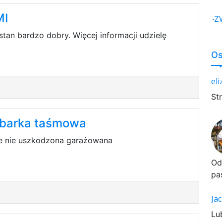
MI
·
Z
stan bardzo dobry. Więcej informacji udzielę
Os
el
St
abarka taśmowa
e nie uszkodzona garażowana
Od
pa
Ja
Lu