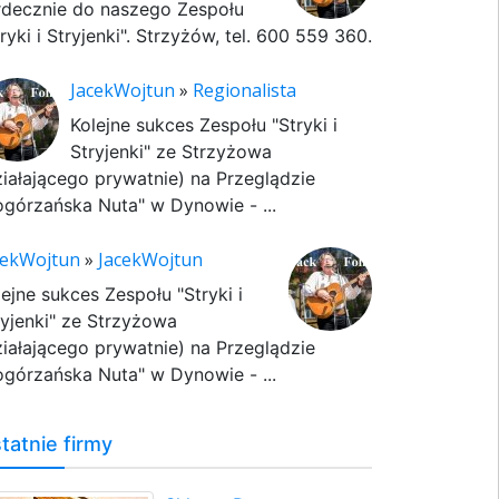
rdecznie do naszego Zespołu
ryki i Stryjenki". Strzyżów, tel. 600 559 360.
JacekWojtun
»
Regionalista
Kolejne sukces Zespołu "Stryki i
Stryjenki" ze Strzyżowa
ziałającego prywatnie) na Przeglądzie
ogórzańska Nuta" w Dynowie - ...
cekWojtun
»
JacekWojtun
lejne sukces Zespołu "Stryki i
ryjenki" ze Strzyżowa
ziałającego prywatnie) na Przeglądzie
ogórzańska Nuta" w Dynowie - ...
tatnie firmy