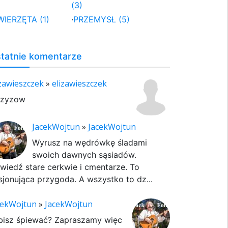
(3)
WIERZĘTA (1)
·
PRZEMYSŁ (5)
tatnie komentarze
izawieszczek
»
elizawieszczek
rzyzow
JacekWojtun
»
JacekWojtun
Wyrusz na wędrówkę śladami
swoich dawnych sąsiadów.
wiedź stare cerkwie i cmentarze. To
sjonująca przygoda. A wszystko to dz...
cekWojtun
»
JacekWojtun
bisz śpiewać? Zapraszamy więc