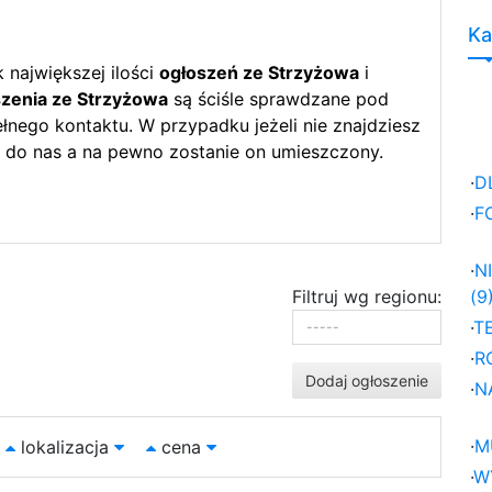
Ka
największej ilości
ogłoszeń ze Strzyżowa
i
zenia ze Strzyżowa
są ściśle sprawdzane pod
nego kontaktu. W przypadku jeżeli nie znajdziesz
 do nas a na pewno zostanie on umieszczony.
·
D
·
F
·
N
Filtruj wg regionu:
(9
·
T
·
R
Dodaj ogłoszenie
·
N
·
M
lokalizacja
cena
·
W