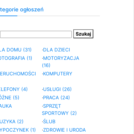
tegorie ogłoszeń
LA DOMU (31)
·
DLA DZIECI
OTOGRAFIA (1)
·
MOTORYZACJA
(16)
IERUCHOMOŚCI
·
KOMPUTERY
)
ELEFONY (4)
·
USŁUGI (26)
ÓŻNE (5)
·
PRACA (24)
AUKA
·
SPRZĘT
SPORTOWY (2)
UZYKA (2)
·
ŚLUB
YPOCZYNEK (1)
·
ZDROWIE I URODA