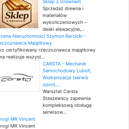
Sklep z Drewnem
Sprzedaż drewna i
materiałów
wykończeniowych –
deski elewacyjne,...
cena Nieruchomości Szymon Barcicki -
eczoznawca Majątkowy
ko certyfikowany rzeczoznawca majątkowy
ma realizuje wszyst...
CARSTA - Mechanik
Samochodowy Luboń,
Wulkanizacja (serwis
opon),...
Warsztat Carsta
Staszewscy zapewnia
kompleksową obsługę
serwisow...
erogi MR Vincent
erogi MR Vincent