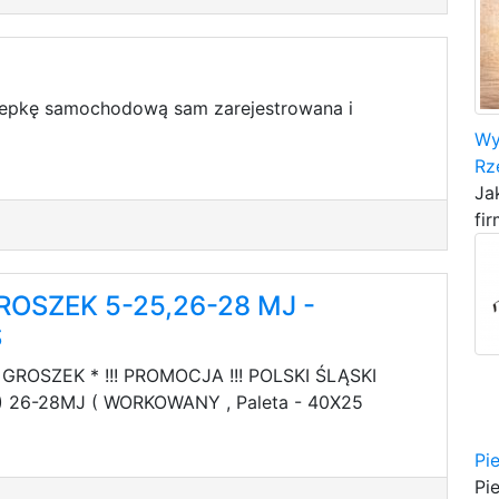
epkę samochodową sam zarejestrowana i
Wy
Rz
Ja
fir
ROSZEK 5-25,26-28 MJ -
S
 GROSZEK * !!! PROMOCJA !!! POLSKI ŚLĄSKI
) 26-28MJ ( WORKOWANY , Paleta - 40X25
Pi
Pi