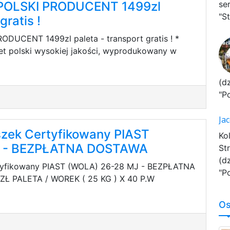
 POLSKI PRODUCENT 1499zl
se
"St
gratis !
ODUCENT 1499zl paleta - transport gratis ! *
t polski wysokiej jakości, wyprodukowany w
(d
"P
Ja
szek Certyfikowany PIAST
Ko
J - BEZPŁATNA DOSTAWA
St
(d
rtyfikowany PIAST (WOLA) 26-28 MJ - BEZPŁATNA
"P
Ł PALETA / WOREK ( 25 KG ) X 40 P.W
Os