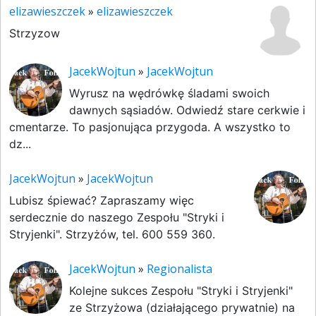
elizawieszczek
»
elizawieszczek
Strzyzow
JacekWojtun
»
JacekWojtun
Wyrusz na wędrówkę śladami swoich
dawnych sąsiadów. Odwiedź stare cerkwie i
cmentarze. To pasjonująca przygoda. A wszystko to
dz...
JacekWojtun
»
JacekWojtun
Lubisz śpiewać? Zapraszamy więc
serdecznie do naszego Zespołu "Stryki i
Stryjenki". Strzyżów, tel. 600 559 360.
JacekWojtun
»
Regionalista
Kolejne sukces Zespołu "Stryki i Stryjenki"
ze Strzyżowa (działającego prywatnie) na