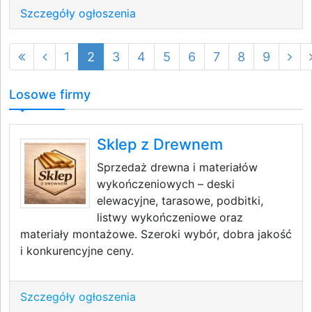
Szczegóły ogłoszenia
1
2
3
4
5
6
7
8
9
Losowe firmy
Sklep z Drewnem
Sprzedaż drewna i materiałów
wykończeniowych – deski
elewacyjne, tarasowe, podbitki,
listwy wykończeniowe oraz
materiały montażowe. Szeroki wybór, dobra jakość
i konkurencyjne ceny.
Szczegóły ogłoszenia