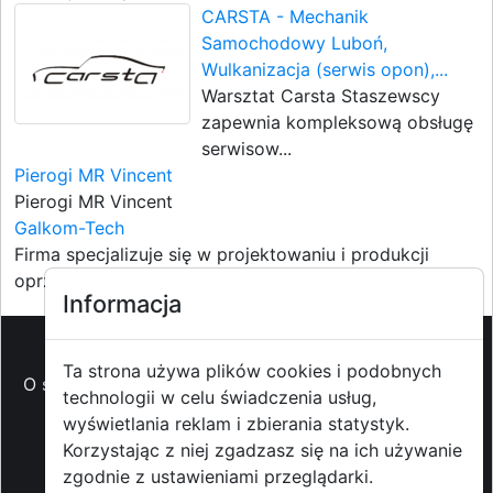
CARSTA - Mechanik
Samochodowy Luboń,
Wulkanizacja (serwis opon),...
Warsztat Carsta Staszewscy
zapewnia kompleksową obsługę
serwisow...
Pierogi MR Vincent
Pierogi MR Vincent
Galkom-Tech
Firma specjalizuje się w projektowaniu i produkcji
oprzyrządowan...
Informacja
Ta strona używa plików cookies i podobnych
O strzyzowiak.pl
-
Reklama
-
Pomoc (FAQ)
-
Patronat
technologii w celu świadczenia usług,
medialny
-
Prawa autorskie
-
Redakcja i
wyświetlania reklam i zbierania statystyk.
kontakt
-
Współpraca z mediami
Korzystając z niej zgadzasz się na ich używanie
zgodnie z ustawieniami przeglądarki.