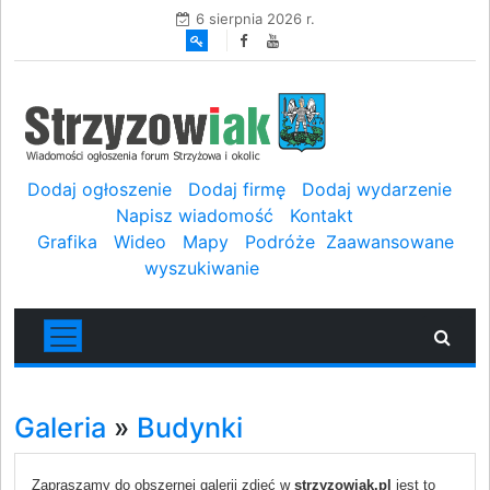
6 sierpnia 2026 r.
Dodaj ogłoszenie
Dodaj firmę
Dodaj wydarzenie
Napisz wiadomość
Kontakt
Grafika
Wideo
Mapy
Podróże
Zaawansowane
wyszukiwanie
Galeria
»
Budynki
Zapraszamy do obszernej galerii zdjęć w
strzyzowiak.pl
jest to