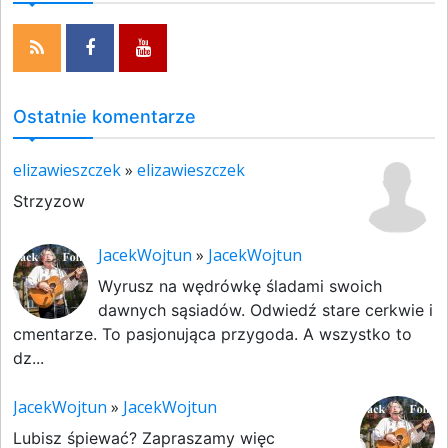
Ostatnie komentarze
elizawieszczek
»
elizawieszczek
Strzyzow
JacekWojtun
»
JacekWojtun
Wyrusz na wędrówkę śladami swoich
dawnych sąsiadów. Odwiedź stare cerkwie i
cmentarze. To pasjonująca przygoda. A wszystko to
dz...
JacekWojtun
»
JacekWojtun
Lubisz śpiewać? Zapraszamy więc