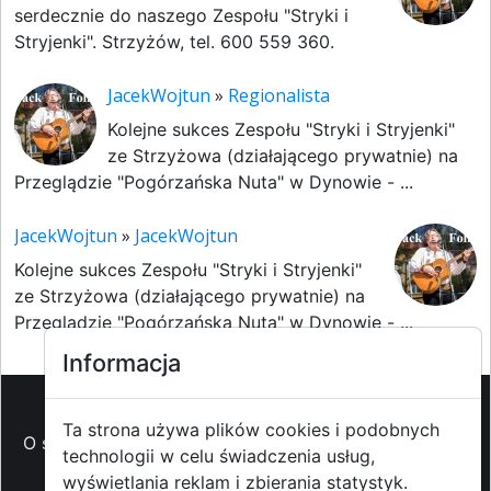
serdecznie do naszego Zespołu "Stryki i
Stryjenki". Strzyżów, tel. 600 559 360.
JacekWojtun
»
Regionalista
Kolejne sukces Zespołu "Stryki i Stryjenki"
ze Strzyżowa (działającego prywatnie) na
Przeglądzie "Pogórzańska Nuta" w Dynowie - ...
JacekWojtun
»
JacekWojtun
Kolejne sukces Zespołu "Stryki i Stryjenki"
ze Strzyżowa (działającego prywatnie) na
Przeglądzie "Pogórzańska Nuta" w Dynowie - ...
Informacja
Ta strona używa plików cookies i podobnych
O strzyzowiak.pl
-
Reklama
-
Pomoc (FAQ)
-
Patronat
technologii w celu świadczenia usług,
medialny
-
Prawa autorskie
-
Redakcja i
wyświetlania reklam i zbierania statystyk.