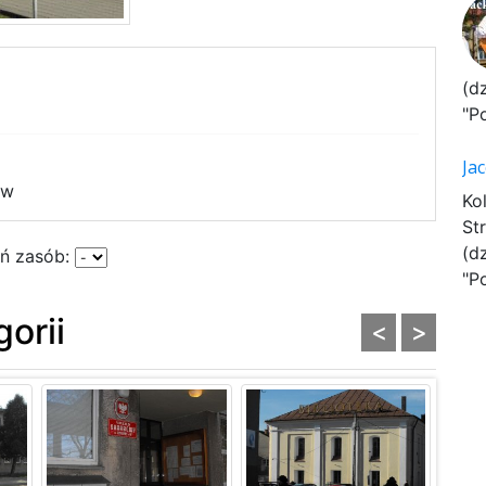
(d
"P
Ja
ów
Ko
St
(d
ń zasób:
"P
gorii
<
>