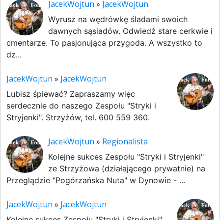
JacekWojtun
»
JacekWojtun
Wyrusz na wędrówkę śladami swoich
dawnych sąsiadów. Odwiedź stare cerkwie i
cmentarze. To pasjonująca przygoda. A wszystko to
dz...
JacekWojtun
»
JacekWojtun
Lubisz śpiewać? Zapraszamy więc
serdecznie do naszego Zespołu "Stryki i
Stryjenki". Strzyżów, tel. 600 559 360.
JacekWojtun
»
Regionalista
Kolejne sukces Zespołu "Stryki i Stryjenki"
ze Strzyżowa (działającego prywatnie) na
Przeglądzie "Pogórzańska Nuta" w Dynowie - ...
JacekWojtun
»
JacekWojtun
Kolejne sukces Zespołu "Stryki i Stryjenki"