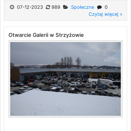
07-12-2023
989
Społeczne
0
Czytaj więcej »
Otwarcie Galerii w Strzyżowie