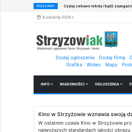
POLECAMY
Zapraszamy do rejestracji w naszym s
8 sierpnia 2026 r.
Dodaj ogłoszenie
Dodaj firmę
Grafika
Wideo
Mapy
Pod
INFO
WIADOMOŚCI
OGŁOSZENIA
F
Kino w Strzyżowie wznawia swoją dz
W ostatnim czasie Kino w Strzyżowie prz
najwyższych standardach jakości obrazu 