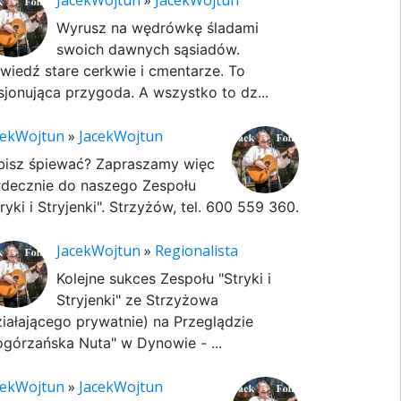
JacekWojtun
»
JacekWojtun
Wyrusz na wędrówkę śladami
swoich dawnych sąsiadów.
wiedź stare cerkwie i cmentarze. To
sjonująca przygoda. A wszystko to dz...
cekWojtun
»
JacekWojtun
bisz śpiewać? Zapraszamy więc
rdecznie do naszego Zespołu
ryki i Stryjenki". Strzyżów, tel. 600 559 360.
JacekWojtun
»
Regionalista
Kolejne sukces Zespołu "Stryki i
Stryjenki" ze Strzyżowa
ziałającego prywatnie) na Przeglądzie
ogórzańska Nuta" w Dynowie - ...
cekWojtun
»
JacekWojtun