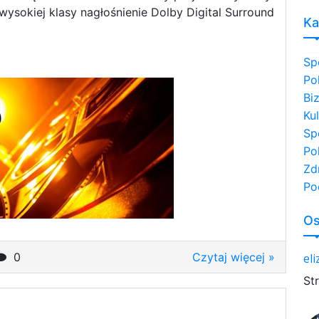
wysokiej klasy nagłośnienie Dolby Digital Surround
Ka
Sp
Po
Bi
Ku
Sp
Po
Zd
Po
Os
0
Czytaj więcej »
el
St