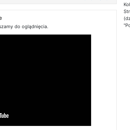
Ko
St
e
(d
"P
szamy do oglądnięcia.