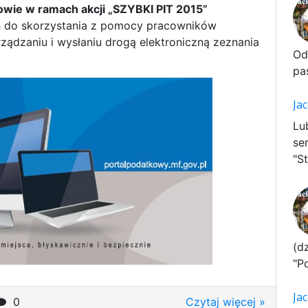
wie w ramach akcji „SZYBKI PIT 2015”
h do skorzystania z pomocy pracowników
ądzaniu i wysłaniu drogą elektroniczną zeznania
Od
pa
Ja
Lu
se
"St
(d
"P
Ja
0
Czytaj więcej »