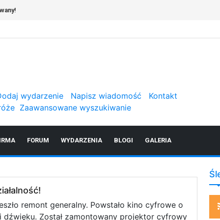
erwisie
Dodaj wydarzenie
Napisz wiadomość
Kontakt
róże
Zaawansowane wyszukiwanie
IRMA
FORUM
WYDARZENIA
BLOGI
GALERIA
Śl
iałalność!
eszło remont generalny. Powstało kino cyfrowe o
i dźwięku. Został zamontowany projektor cyfrowy