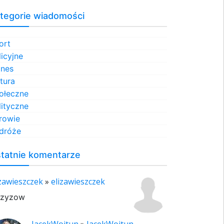
tegorie wiadomości
ort
licyjne
znes
ltura
ołeczne
lityczne
rowie
dróże
tatnie komentarze
izawieszczek
»
elizawieszczek
rzyzow