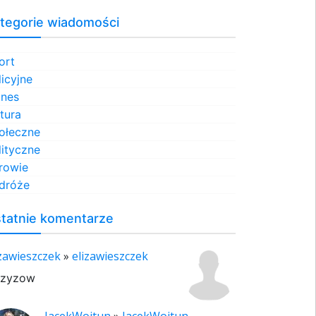
tegorie wiadomości
ort
licyjne
znes
ltura
ołeczne
lityczne
rowie
dróże
tatnie komentarze
izawieszczek
»
elizawieszczek
rzyzow