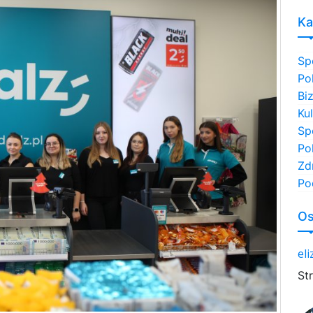
Ka
Sp
Po
Bi
Ku
Sp
Po
Zd
Po
Os
el
St