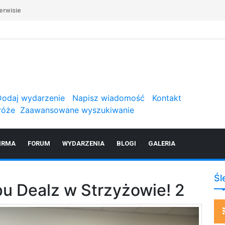
erwisie
Dodaj wydarzenie
Napisz wiadomość
Kontakt
róże
Zaawansowane wyszukiwanie
IRMA
FORUM
WYDARZENIA
BLOGI
GALERIA
Śl
pu Dealz w Strzyżowie! 2