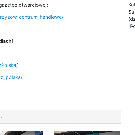
Ko
gazetce otwarciowej:
St
strzyzow-centrum-handlowe/
(d
"P
diach!
zPolska/
lz_polska/
lz