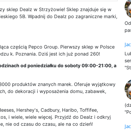
zy sklep Dealz w Strzyżowie! Sklep znajduje się w
ieskiego 5B. Wpadnij do Dealz po zagraniczne marki,
Od
pa
Ja
ąca częścią Pepco Group. Pierwszy sklep w Polsce
Lu
zu k. Poznania. Dziś jest ich już ponad 260!
se
odzinach od poniedziałku do soboty 09:00-21:00, a
"St
 3000 produktów znanych marek. Oferuje wyjątkowy
ch, do dekoracji i wyposażenia domu, zabawek,
(d
eeses, Hershey's, Cadbury, Haribo, Toffifee,
"P
s, i wiele, wiele więcej. Przyjdź do Dealz i odkryj
, nie od czasu do czasu, ale na co dzień!
Ja