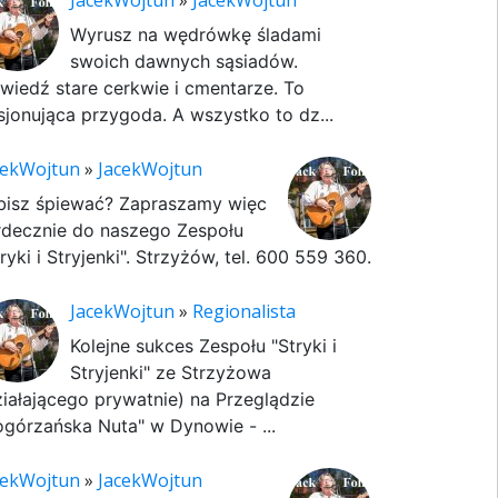
JacekWojtun
»
JacekWojtun
Wyrusz na wędrówkę śladami
swoich dawnych sąsiadów.
wiedź stare cerkwie i cmentarze. To
sjonująca przygoda. A wszystko to dz...
cekWojtun
»
JacekWojtun
bisz śpiewać? Zapraszamy więc
rdecznie do naszego Zespołu
ryki i Stryjenki". Strzyżów, tel. 600 559 360.
JacekWojtun
»
Regionalista
Kolejne sukces Zespołu "Stryki i
Stryjenki" ze Strzyżowa
ziałającego prywatnie) na Przeglądzie
ogórzańska Nuta" w Dynowie - ...
cekWojtun
»
JacekWojtun