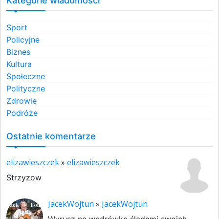
Kategorie wiadomości
Sport
Policyjne
Biznes
Kultura
Społeczne
Polityczne
Zdrowie
Podróże
Ostatnie komentarze
elizawieszczek
»
elizawieszczek
Strzyzow
JacekWojtun
»
JacekWojtun
Wyrusz na wędrówkę śladami swoich