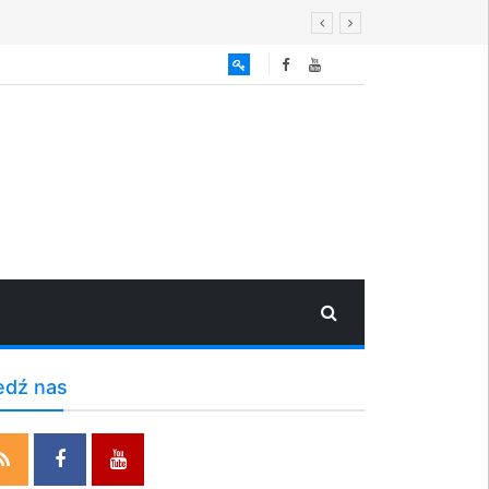
edź nas