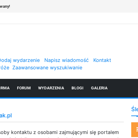
owany!
Dodaj wydarzenie
Napisz wiadomość
Kontakt
róże
Zaawansowane wyszukiwanie
IRMA
FORUM
WYDARZENIA
BLOGI
GALERIA
Śl
ak.pl
oby kontaktu z osobami zajmującymi się portalem