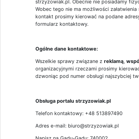
strzyzowiak.pl. Obecnie nie posiadamy fizy
Wobec tego nie ma możliwości załatwienia 
kontakt prosimy kierować na podane adresy
formularz kontaktowy.
Ogólne dane kontaktowe:
Wszelkie sprawy związane z
reklamą
,
współ
organizacyjnymi rzeczami prosimy kierować
dzwoniąc pod numer obsługi najszybciej tw
Obsługa portalu strzyzowiak.pl
Telefon kontaktowy: +48 513897490
Adres e-mail: biuro@strzyzowiak.pl
Napisz na Gadu-Gadu: 740002