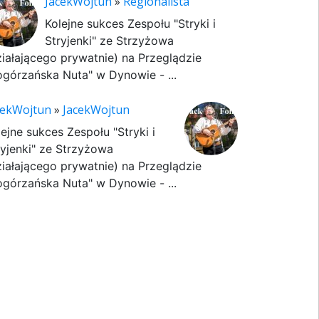
JacekWojtun
»
Regionalista
Kolejne sukces Zespołu "Stryki i
Stryjenki" ze Strzyżowa
ziałającego prywatnie) na Przeglądzie
ogórzańska Nuta" w Dynowie - ...
cekWojtun
»
JacekWojtun
lejne sukces Zespołu "Stryki i
ryjenki" ze Strzyżowa
ziałającego prywatnie) na Przeglądzie
ogórzańska Nuta" w Dynowie - ...