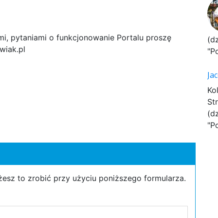
i, pytaniami o funkcjonowanie Portalu proszę
(d
wiak.pl
"P
Ja
Ko
St
l
(d
"P
żesz to zrobić przy użyciu poniższego formularza.