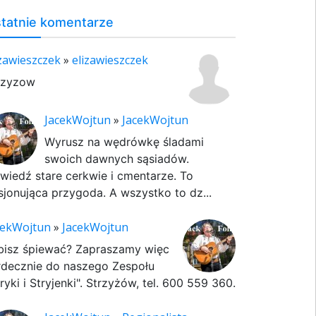
tatnie komentarze
izawieszczek
»
elizawieszczek
rzyzow
JacekWojtun
»
JacekWojtun
Wyrusz na wędrówkę śladami
swoich dawnych sąsiadów.
wiedź stare cerkwie i cmentarze. To
sjonująca przygoda. A wszystko to dz...
cekWojtun
»
JacekWojtun
bisz śpiewać? Zapraszamy więc
rdecznie do naszego Zespołu
ryki i Stryjenki". Strzyżów, tel. 600 559 360.