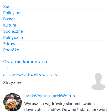
Sport
Policyjne
Biznes
Kultura
Społeczne
Polityczne
Zdrowie
Podróże
Ostatnie komentarze
elizawieszczek
»
elizawieszczek
Strzyzow
JacekWojtun
»
JacekWojtun
Wyrusz na wędrówkę śladami swoich
dawnych sąsiadów. Odwiedź stare cerkwie i