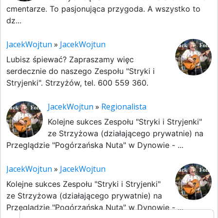
cmentarze. To pasjonująca przygoda. A wszystko to
dz...
JacekWojtun
»
JacekWojtun
Lubisz śpiewać? Zapraszamy więc
serdecznie do naszego Zespołu "Stryki i
Stryjenki". Strzyżów, tel. 600 559 360.
JacekWojtun
»
Regionalista
Kolejne sukces Zespołu "Stryki i Stryjenki"
ze Strzyżowa (działającego prywatnie) na
Przeglądzie "Pogórzańska Nuta" w Dynowie - ...
JacekWojtun
»
JacekWojtun
Kolejne sukces Zespołu "Stryki i Stryjenki"
ze Strzyżowa (działającego prywatnie) na
Przeglądzie "Pogórzańska Nuta" w Dynowie - ...