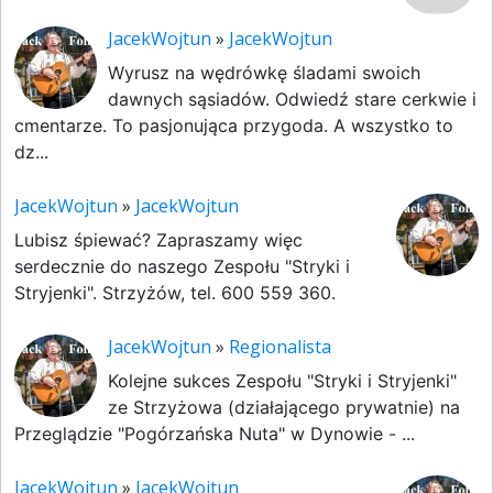
JacekWojtun
»
JacekWojtun
Wyrusz na wędrówkę śladami swoich
dawnych sąsiadów. Odwiedź stare cerkwie i
cmentarze. To pasjonująca przygoda. A wszystko to
dz...
JacekWojtun
»
JacekWojtun
Lubisz śpiewać? Zapraszamy więc
serdecznie do naszego Zespołu "Stryki i
Stryjenki". Strzyżów, tel. 600 559 360.
JacekWojtun
»
Regionalista
Kolejne sukces Zespołu "Stryki i Stryjenki"
ze Strzyżowa (działającego prywatnie) na
Przeglądzie "Pogórzańska Nuta" w Dynowie - ...
JacekWojtun
»
JacekWojtun