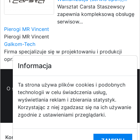
Warsztat Carsta Staszewscy
zapewnia kompleksową obsługę
serwisow...
Pierogi MR Vincent
Pierogi MR Vincent
Galkom-Tech
Firma specjalizuje się w projektowaniu i produkcji
oprzyrządowan...
Informacja
Ta strona używa plików cookies i podobnych
O strzyzowiak.pl
-
Reklama
-
Pomoc (FAQ)
-
Patronat
technologii w celu świadczenia usług,
medialny
-
Prawa autorskie
-
Redakcja i
wyświetlania reklam i zbierania statystyk.
kontakt
-
Współpraca z mediami
Korzystając z niej zgadzasz się na ich używanie
zgodnie z ustawieniami przeglądarki.
Copyright ©2009-2014 strzyzowiak.pl,
Korzystanie z Portalu oznacza akceptacją
Regulaminu