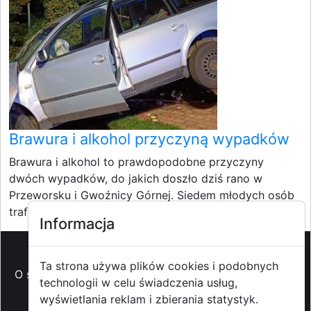
Brawura i alkohol przyczyną wypadków
Brawura i alkohol to prawdopodobne przyczyny
dwóch wypadków, do jakich doszło dziś rano w
Przeworsku i Gwoźnicy Górnej. Siedem młodych osób
trafiło do...
Informacja
Ta strona używa plików cookies i podobnych
O strzyzowiak.pl
-
Reklama
-
Pomoc (FAQ)
-
Patronat
technologii w celu świadczenia usług,
medialny
-
Prawa autorskie
-
Redakcja i
wyświetlania reklam i zbierania statystyk.
kontakt
-
Współpraca z mediami