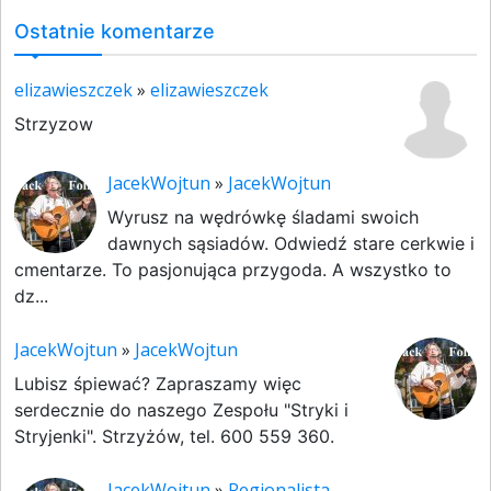
Ostatnie komentarze
elizawieszczek
»
elizawieszczek
Strzyzow
JacekWojtun
»
JacekWojtun
Wyrusz na wędrówkę śladami swoich
dawnych sąsiadów. Odwiedź stare cerkwie i
cmentarze. To pasjonująca przygoda. A wszystko to
dz...
JacekWojtun
»
JacekWojtun
Lubisz śpiewać? Zapraszamy więc
serdecznie do naszego Zespołu "Stryki i
Stryjenki". Strzyżów, tel. 600 559 360.
JacekWojtun
»
Regionalista