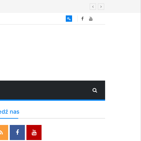
edź nas