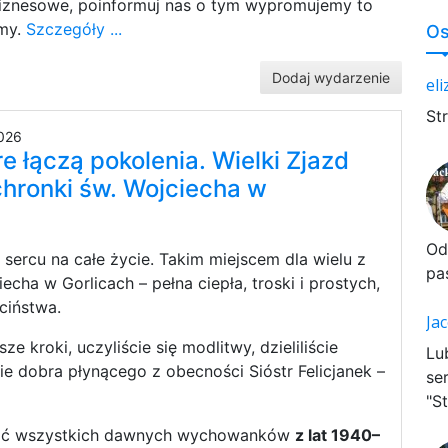
biznesowe, poinformuj nas o tym wypromujemy to
rmy.
Szczegóły ...
Os
Dodaj wydarzenie
el
St
026
e łączą pokolenia. Wielki Zjazd
ronki św. Wojciecha w
Od
 sercu na całe życie. Takim miejscem dla wielu z
pa
echa w Gorlicach – pełna ciepła, troski i prostych,
ciństwa.
Ja
ze kroki, uczyliście się modlitwy, dzieliliście
Lu
ie dobra płynącego z obecności Sióstr Felicjanek –
se
"St
sić wszystkich dawnych wychowanków
z lat 1940–