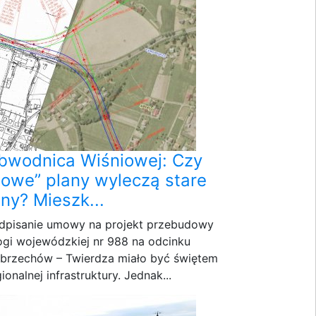
bwodnica Wiśniowej: Czy
nowe” plany wyleczą stare
any? Mieszk...
dpisanie umowy na projekt przebudowy
ogi wojewódzkiej nr 988 na odcinku
brzechów – Twierdza miało być świętem
ionalnej infrastruktury. Jednak...