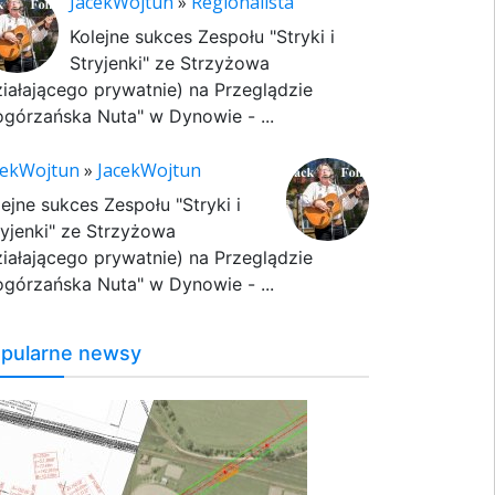
JacekWojtun
»
Regionalista
Kolejne sukces Zespołu "Stryki i
Stryjenki" ze Strzyżowa
ziałającego prywatnie) na Przeglądzie
ogórzańska Nuta" w Dynowie - ...
cekWojtun
»
JacekWojtun
lejne sukces Zespołu "Stryki i
ryjenki" ze Strzyżowa
ziałającego prywatnie) na Przeglądzie
ogórzańska Nuta" w Dynowie - ...
pularne newsy