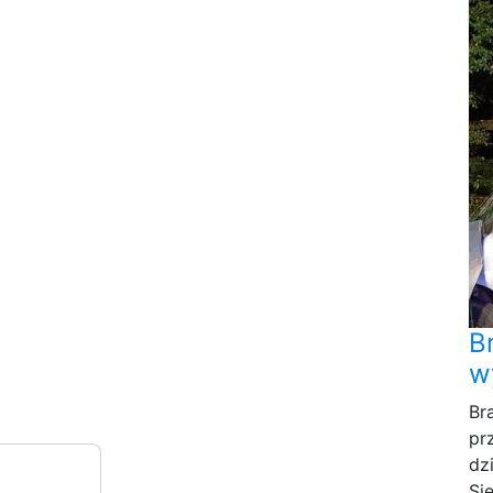
B
w
Br
pr
dz
Si