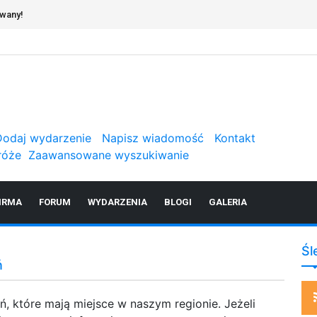
owany!
Dodaj wydarzenie
Napisz wiadomość
Kontakt
róże
Zaawansowane wyszukiwanie
IRMA
FORUM
WYDARZENIA
BLOGI
GALERIA
Śl
ń
, które mają miejsce w naszym regionie. Jeżeli