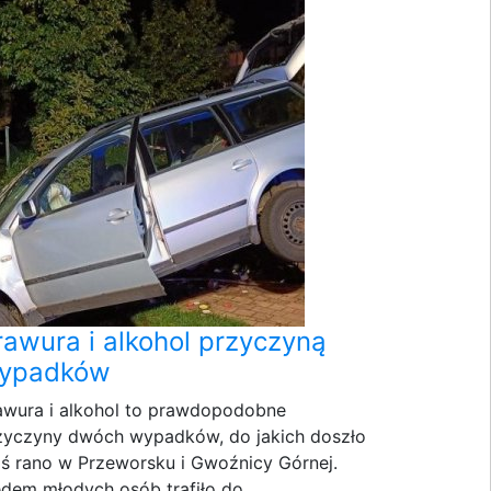
rawura i alkohol przyczyną
ypadków
awura i alkohol to prawdopodobne
zyczyny dwóch wypadków, do jakich doszło
iś rano w Przeworsku i Gwoźnicy Górnej.
edem młodych osób trafiło do...