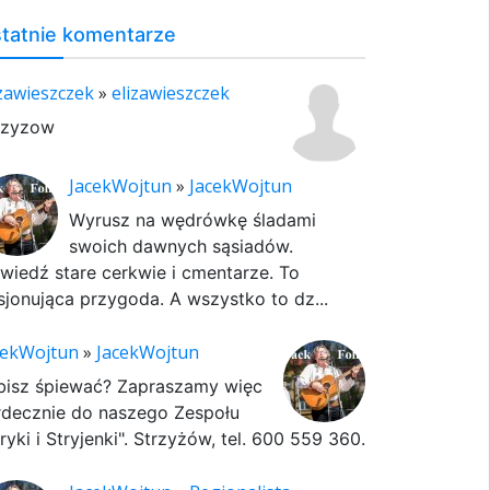
tatnie komentarze
izawieszczek
»
elizawieszczek
rzyzow
JacekWojtun
»
JacekWojtun
Wyrusz na wędrówkę śladami
swoich dawnych sąsiadów.
wiedź stare cerkwie i cmentarze. To
sjonująca przygoda. A wszystko to dz...
cekWojtun
»
JacekWojtun
bisz śpiewać? Zapraszamy więc
rdecznie do naszego Zespołu
ryki i Stryjenki". Strzyżów, tel. 600 559 360.