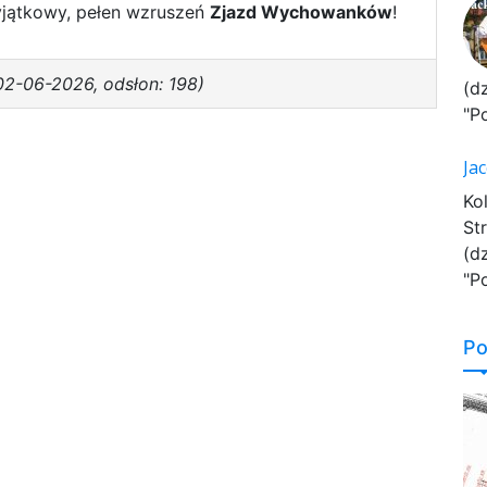
yjątkowy, pełen wzruszeń
Zjazd Wychowanków
!
02-06-2026, odsłon: 198)
(d
"P
Ja
Ko
St
(d
"P
Po