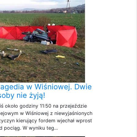
ragedia w Wiśniowej. Dwie
soby nie żyją!
iś około godziny 11:50 na przejeździe
lejowym w Wiśniowej z niewyjaśnionych
zyczyn kierujący fordem wjechał wprost
d pociąg. W wyniku teg...