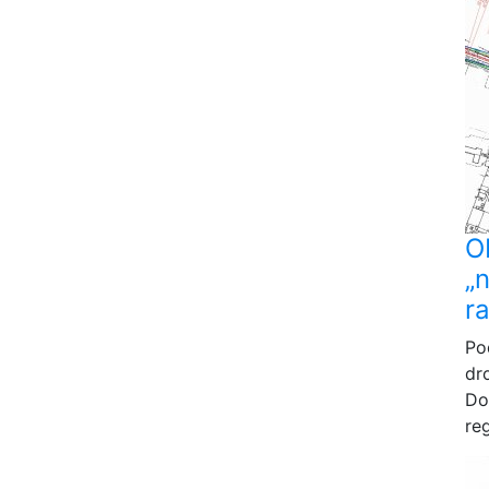
O
„
r
Po
dr
Do
reg