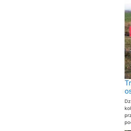
T
o
Dz
ko
pr
po