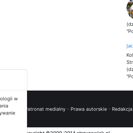
(d
"P
Ja
Ko
St
(d
"P
ologii w
ania
oc (FAQ)
-
Patronat medialny
-
Prawa autorskie
-
Redakcja 
żywanie