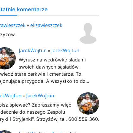
tatnie komentarze
izawieszczek
»
elizawieszczek
rzyzow
JacekWojtun
»
JacekWojtun
Wyrusz na wędrówkę śladami
swoich dawnych sąsiadów.
wiedź stare cerkwie i cmentarze. To
sjonująca przygoda. A wszystko to dz...
cekWojtun
»
JacekWojtun
bisz śpiewać? Zapraszamy więc
rdecznie do naszego Zespołu
ryki i Stryjenki". Strzyżów, tel. 600 559 360.