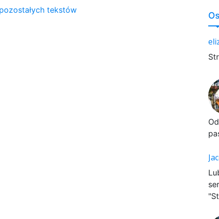
 pozostałych tekstów
Os
el
St
Od
pa
Ja
Lu
se
"St