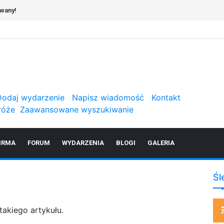
owany!
Dodaj wydarzenie
Napisz wiadomość
Kontakt
róże
Zaawansowane wyszukiwanie
IRMA
FORUM
WYDARZENIA
BLOGI
GALERIA
Śl
takiego artykułu.