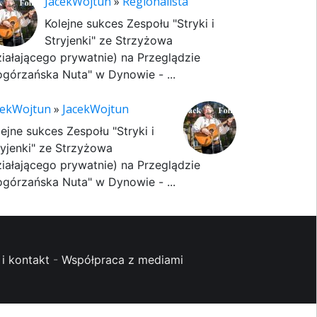
JacekWojtun
»
Regionalista
Kolejne sukces Zespołu "Stryki i
Stryjenki" ze Strzyżowa
ziałającego prywatnie) na Przeglądzie
ogórzańska Nuta" w Dynowie - ...
cekWojtun
»
JacekWojtun
lejne sukces Zespołu "Stryki i
ryjenki" ze Strzyżowa
ziałającego prywatnie) na Przeglądzie
ogórzańska Nuta" w Dynowie - ...
i kontakt
-
Współpraca z mediami