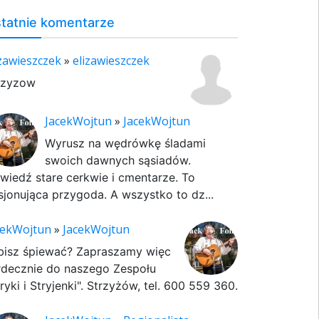
tatnie komentarze
izawieszczek
»
elizawieszczek
rzyzow
JacekWojtun
»
JacekWojtun
Wyrusz na wędrówkę śladami
swoich dawnych sąsiadów.
wiedź stare cerkwie i cmentarze. To
sjonująca przygoda. A wszystko to dz...
cekWojtun
»
JacekWojtun
bisz śpiewać? Zapraszamy więc
rdecznie do naszego Zespołu
ryki i Stryjenki". Strzyżów, tel. 600 559 360.