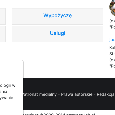
Wypożyczę
(d
"P
Usługi
Ja
Ko
St
(d
"P
ologii w
ania
oc (FAQ)
-
Patronat medialny
-
Prawa autorskie
-
Redakcja 
żywanie