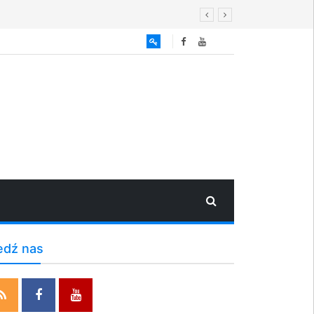
edź nas