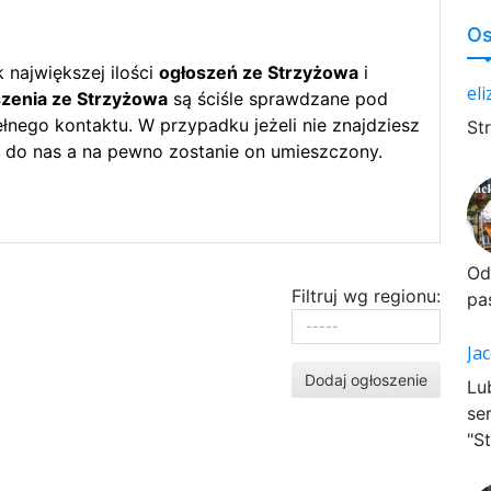
Os
największej ilości
ogłoszeń ze Strzyżowa
i
el
zenia ze Strzyżowa
są ściśle sprawdzane pod
nego kontaktu. W przypadku jeżeli nie znajdziesz
St
 do nas a na pewno zostanie on umieszczony.
Od
Filtruj wg regionu:
pa
Ja
Dodaj ogłoszenie
Lu
se
"St