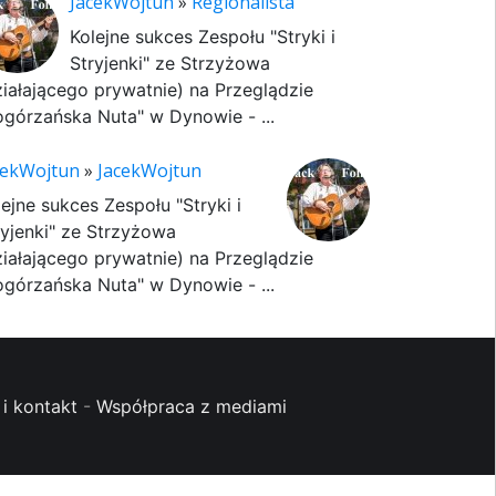
JacekWojtun
»
Regionalista
Kolejne sukces Zespołu "Stryki i
Stryjenki" ze Strzyżowa
ziałającego prywatnie) na Przeglądzie
ogórzańska Nuta" w Dynowie - ...
cekWojtun
»
JacekWojtun
lejne sukces Zespołu "Stryki i
ryjenki" ze Strzyżowa
ziałającego prywatnie) na Przeglądzie
ogórzańska Nuta" w Dynowie - ...
i kontakt
-
Współpraca z mediami