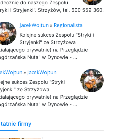
rdecznie do naszego Zespołu
ryki i Stryjenki". Strzyżów, tel. 600 559 360.
JacekWojtun
»
Regionalista
Kolejne sukces Zespołu "Stryki i
Stryjenki" ze Strzyżowa
ziałającego prywatnie) na Przeglądzie
ogórzańska Nuta" w Dynowie - ...
cekWojtun
»
JacekWojtun
lejne sukces Zespołu "Stryki i
ryjenki" ze Strzyżowa
ziałającego prywatnie) na Przeglądzie
ogórzańska Nuta" w Dynowie - ...
tatnie firmy