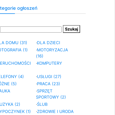
tegorie ogłoszeń
LA DOMU (31)
·
DLA DZIECI
OTOGRAFIA (1)
·
MOTORYZACJA
(16)
IERUCHOMOŚCI
·
KOMPUTERY
)
ELEFONY (4)
·
USŁUGI (27)
ÓŻNE (5)
·
PRACA (23)
AUKA
·
SPRZĘT
SPORTOWY (2)
UZYKA (2)
·
ŚLUB
YPOCZYNEK (1)
·
ZDROWIE I URODA