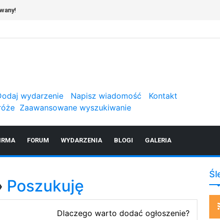
owany!
Dodaj wydarzenie
Napisz wiadomość
Kontakt
róże
Zaawansowane wyszukiwanie
IRMA
FORUM
WYDARZENIA
BLOGI
GALERIA
Śl
»
Poszukuję
Dlaczego warto dodać ogłoszenie?