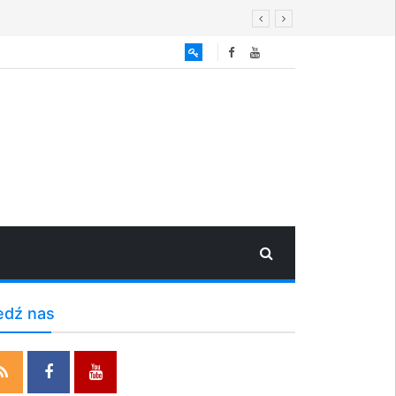
edź nas