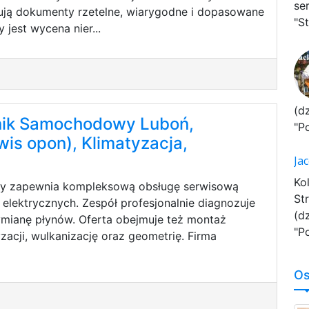
se
ują dokumenty rzetelne, wiarygodne i dopasowane
"St
 jest wycena nier...
(d
ik Samochodowy Luboń,
"P
wis opon), Klimatyzacja,
Ja
Ko
cy zapewnia kompleksową obsługę serwisową
St
lektrycznych. Zespół profesjonalnie diagnozuje
(d
wymianę płynów. Oferta obejmuje też montaż
"P
yzacji, wulkanizację oraz geometrię. Firma
Os