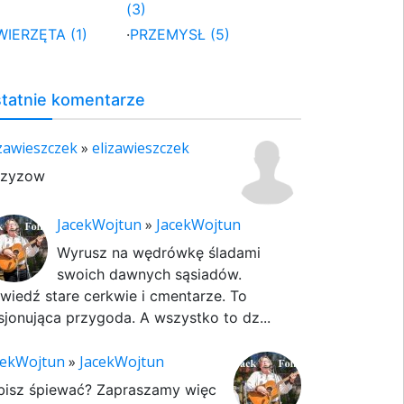
(3)
WIERZĘTA (1)
·
PRZEMYSŁ (5)
tatnie komentarze
izawieszczek
»
elizawieszczek
rzyzow
JacekWojtun
»
JacekWojtun
Wyrusz na wędrówkę śladami
swoich dawnych sąsiadów.
wiedź stare cerkwie i cmentarze. To
sjonująca przygoda. A wszystko to dz...
cekWojtun
»
JacekWojtun
bisz śpiewać? Zapraszamy więc