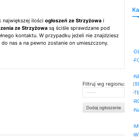
Ka
największej ilości
ogłoszeń ze Strzyżowa
i
zenia ze Strzyżowa
są ściśle sprawdzane pod
nego kontaktu. W przypadku jeżeli nie znajdziesz
 do nas a na pewno zostanie on umieszczony.
·
D
·
F
·
N
Filtruj wg regionu:
(9
·
T
·
R
Dodaj ogłoszenie
·
N
·
M
·
W