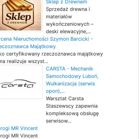
Sklep z Drewnem
Sprzedaż drewna i
materiałów
wykończeniowych –
deski elewacyjne,...
cena Nieruchomości Szymon Barcicki -
eczoznawca Majątkowy
ko certyfikowany rzeczoznawca majątkowy
ma realizuje wszyst...
CARSTA - Mechanik
Samochodowy Luboń,
Wulkanizacja (serwis
opon),...
Warsztat Carsta
Staszewscy zapewnia
kompleksową obsługę
serwisow...
erogi MR Vincent
erogi MR Vincent