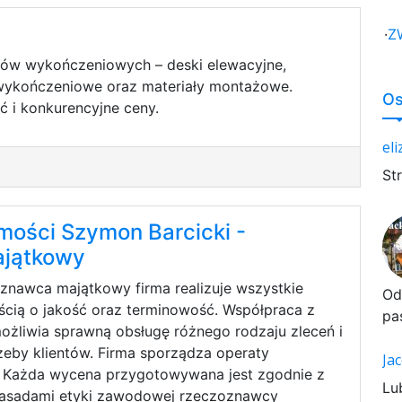
·
Z
łów wykończeniowych – deski elewacyjne,
y wykończeniowe oraz materiały montażowe.
Os
ć i konkurencyjne ceny.
el
St
ości Szymon Barcicki -
jątkowy
znawca majątkowy firma realizuje wszystkie
Od
ścią o jakość oraz terminowość. Współpraca z
pa
żliwia sprawną obsługę różnego rodzaju zleceń i
eby klientów. Firma sporządza operaty
Ja
. Każda wycena przygotowywana jest zgodnie z
Lu
zasadami etyki zawodowej rzeczoznawcy