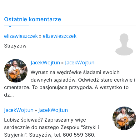
Ostatnie komentarze
elizawieszczek
»
elizawieszczek
Strzyzow
JacekWojtun
»
JacekWojtun
Wyrusz na wędrówkę śladami swoich
dawnych sąsiadów. Odwiedź stare cerkwie i
cmentarze. To pasjonująca przygoda. A wszystko to
dz...
JacekWojtun
»
JacekWojtun
Lubisz śpiewać? Zapraszamy więc
serdecznie do naszego Zespołu "Stryki i
Stryjenki". Strzyżów, tel. 600 559 360.