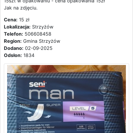
15szt w opakowaniu - cena opakowania 15zł
Jak na zdjęciu.
Cena:
15 zł
Lokalizacja:
Strzyżów
Telefon:
506608458
Region:
Gmina Strzyżów
Dodano:
02-09-2025
Odsłon:
1834