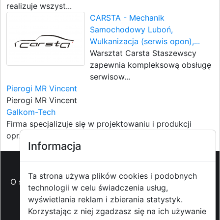
realizuje wszyst...
CARSTA - Mechanik
Samochodowy Luboń,
Wulkanizacja (serwis opon),...
Warsztat Carsta Staszewscy
zapewnia kompleksową obsługę
serwisow...
Pierogi MR Vincent
Pierogi MR Vincent
Galkom-Tech
Firma specjalizuje się w projektowaniu i produkcji
oprzyrządowan...
Informacja
Ta strona używa plików cookies i podobnych
O strzyzowiak.pl
-
Reklama
-
Pomoc (FAQ)
-
Patronat
technologii w celu świadczenia usług,
medialny
-
Prawa autorskie
-
Redakcja i
wyświetlania reklam i zbierania statystyk.
kontakt
-
Współpraca z mediami
Korzystając z niej zgadzasz się na ich używanie