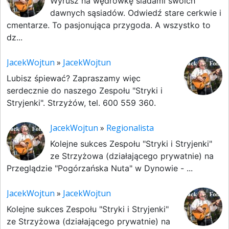
Wyrusz na wędrówkę śladami swoich
dawnych sąsiadów. Odwiedź stare cerkwie i
cmentarze. To pasjonująca przygoda. A wszystko to
dz...
JacekWojtun
»
JacekWojtun
Lubisz śpiewać? Zapraszamy więc
serdecznie do naszego Zespołu "Stryki i
Stryjenki". Strzyżów, tel. 600 559 360.
JacekWojtun
»
Regionalista
Kolejne sukces Zespołu "Stryki i Stryjenki"
ze Strzyżowa (działającego prywatnie) na
Przeglądzie "Pogórzańska Nuta" w Dynowie - ...
JacekWojtun
»
JacekWojtun
Kolejne sukces Zespołu "Stryki i Stryjenki"
ze Strzyżowa (działającego prywatnie) na