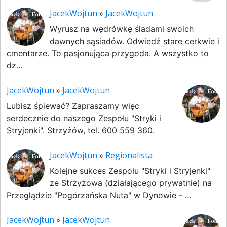
JacekWojtun
»
JacekWojtun
Wyrusz na wędrówkę śladami swoich
dawnych sąsiadów. Odwiedź stare cerkwie i
cmentarze. To pasjonująca przygoda. A wszystko to
dz...
JacekWojtun
»
JacekWojtun
Lubisz śpiewać? Zapraszamy więc
serdecznie do naszego Zespołu "Stryki i
Stryjenki". Strzyżów, tel. 600 559 360.
JacekWojtun
»
Regionalista
Kolejne sukces Zespołu "Stryki i Stryjenki"
ze Strzyżowa (działającego prywatnie) na
Przeglądzie "Pogórzańska Nuta" w Dynowie - ...
JacekWojtun
»
JacekWojtun