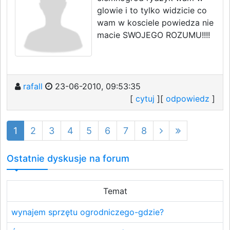
glowie i to tylko widzicie co
wam w kosciele powiedza nie
macie SWOJEGO ROZUMU!!!!
rafall
23-06-2010, 09:53:35
[
cytuj
][
odpowiedz
]
1
2
3
4
5
6
7
8
Ostatnie dyskusje na forum
Temat
wynajem sprzętu ogrodniczego-gdzie?