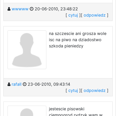
wwwww
20-06-2010, 23:48:22
[
cytuj
][
odpowiedz
]
na szczescie ani grosza wole
isc na piwo na dziadostwo
szkoda pieniedzy
rafall
23-06-2010, 09:43:14
[
cytuj
][
odpowiedz
]
jestescie pisowski
ciemnogrod rydzyk wam w