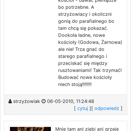
kościół - dawać pieniądze
bo potrzebne. A
strzyżowiacy i okoliczni
gonią do parafialnego bo
tam chcą się pokazać.
Dookoła ładne, nowe
kościoły (Godowa, Żarnowa)
ale nie! Trza gnać do
starego parafialnego i
przeciskać się między
rusztowaniami! Tak trzymać!
Budować nowe kościoły
niech stoją!!!!!!!!
strzyżowiak
06-05-2010, 11:24:48
[
cytuj
][
odpowiedz
]
Mnie tam ani ziębi ani grzeje