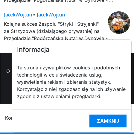
Przeglądzie "Pogórzańska Nuta" w Dynowie - ...
JacekWojtun
»
JacekWojtun
Kolejne sukces Zespołu "Stryki i Stryjenki"
ze Strzyżowa (działającego prywatnie) na
Przeglądzie "Pogórzańska Nuta" w Dynowie - ...
Informacja
Ta strona używa plików cookies i podobnych
O strzyzowiak.pl
-
Reklama
-
Pomoc (FAQ)
-
Patronat
technologii w celu świadczenia usług,
medialny
-
Prawa autorskie
-
Redakcja i
wyświetlania reklam i zbierania statystyk.
kontakt
-
Współpraca z mediami
Korzystając z niej zgadzasz się na ich używanie
zgodnie z ustawieniami przeglądarki.
Copyright ©2009-2014 strzyzowiak.pl,
Korzystanie z Portalu oznacza akceptacją
Regulaminu
ZAMKNIJ
portalu
oraz
Polityką prywatności RODO