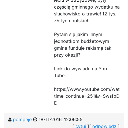
leciu w Strzyżowie, były
częścią gminnego wydatku na
słuchowisko o trawie! 12 tys.
złotych polskich!
Pytam się jakim innym
jednostkom budżetowym
gmina funduje reklamę tak
przy okazji?
Link do wywiadu na You
Tube:
https://www.youtube.com/watch?
time_continue=251&v=SwsfpDxd
E
pompeje
18-11-2016, 12:06:55
[
cytuj
][
odpowiedz
]