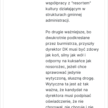
współpracy z "resortem"
kultury działającym w
strukturach gminnej
administracji.
Po drugie ważniejsze, bo
dwukrotnie podkreslane
przez burmistrza, przyszły
dyrektor DK musi być zdowy
jak koń, silny jak wół i
odporny na kuksańce jak
nosorożec, jeżeli chce
sprawować jedynie
wytyczoną, słuszną drogę.
Wytyczna ta jest aż tak
ważna, że kandydat na
dyrektora musi podpisać
oświadczenie, że nie
chorował, nie choruje i nie