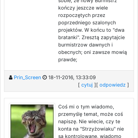
sobie, że nowy Burmistrz
kończy jeszcze wiele
rozpoczętych przez
poprzedniego szalonych
projektów. W końcu to "dwa
bratanki". Zresztą zapytajcie
burmistrzow dawnych i
obecnych; oni zawsze mowią
prawde;
Prin_Screen
18-11-2016, 13:33:09
[
cytuj
][
odpowiedz
]
Coś mi o tym wiadomo,
przemyślę temat, może coś
napiszę. Nie wiecie, czy te
konta na "Strzyżowiaku" nie
są kontrolowane, wiadomo