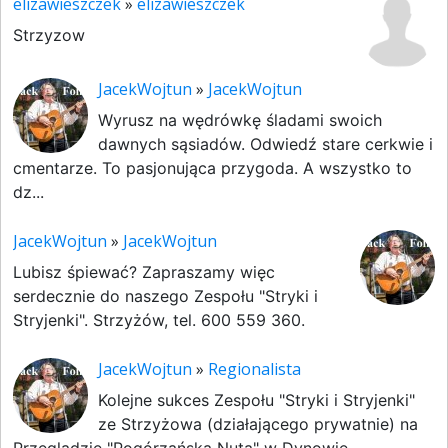
elizawieszczek
»
elizawieszczek
Strzyzow
JacekWojtun
»
JacekWojtun
Wyrusz na wędrówkę śladami swoich
dawnych sąsiadów. Odwiedź stare cerkwie i
cmentarze. To pasjonująca przygoda. A wszystko to
dz...
JacekWojtun
»
JacekWojtun
Lubisz śpiewać? Zapraszamy więc
serdecznie do naszego Zespołu "Stryki i
Stryjenki". Strzyżów, tel. 600 559 360.
JacekWojtun
»
Regionalista
Kolejne sukces Zespołu "Stryki i Stryjenki"
ze Strzyżowa (działającego prywatnie) na