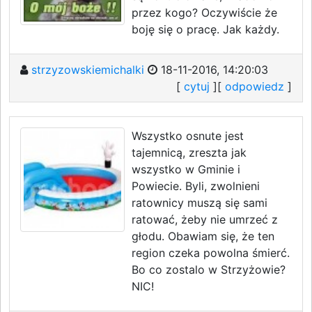
przez kogo? Oczywiście że
boję się o pracę. Jak każdy.
strzyzowskiemichalki
18-11-2016, 14:20:03
[
cytuj
][
odpowiedz
]
Wszystko osnute jest
tajemnicą, zreszta jak
wszystko w Gminie i
Powiecie. Byli, zwolnieni
ratownicy muszą się sami
ratować, żeby nie umrzeć z
głodu. Obawiam się, że ten
region czeka powolna śmierć.
Bo co zostalo w Strzyżowie?
NIC!