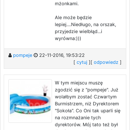
mżonkami.
Ale może będzie
lepiej....Niedługo, na orszak,
przyjedzie wielbłąd...i
wyrówna:)))
pompeje
22-11-2016, 19:53:22
[
cytuj
][
odpowiedz
]
W tym miejscu muszę
zgodzić się z "pompeje". Już
wolałbym zostać Czwartym
Burmistrzem, niż Dyrektorem
"Sokoła". Co Oni tak uparli się
na rozmnażanie tych
dyrektorów. Mój tato też był