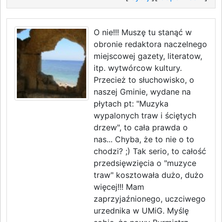
O nie!!! Muszę tu stanąć w
obronie redaktora naczelnego
miejscowej gazety, literatow,
itp. wytwórcow kultury.
Przecież to słuchowisko, o
naszej Gminie, wydane na
płytach pt: "Muzyka
wypalonych traw i ściętych
drzew", to cała prawda o
nas... Chyba, że to nie o to
chodzi? ;) Tak serio, to całość
przedsięwzięcia o "muzyce
traw" kosztowała dużo, dużo
więcej!!! Mam
zaprzyjaźnionego, uczciwego
urzednika w UMiG. Myślę