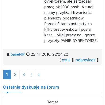
dyrektorem, ale zarządzał
pracą ok.1000 osob. A tutaj
mamy przykład trwonienia
pieniędzy podatnikow.
Przecież tam zostało tylko
kilku pracownikow i pusta
kasa... Miłej pracy na ugorze
przyszły PANIE DYREKTORZE.
baseNIK
22-11-2016, 22:24:22
[
cytuj
][
odpowiedz
]
1
2
3
Ostatnie dyskusje na forum
Temat