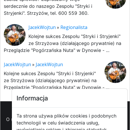
serdecznie do naszego Zespołu "Stryki i
Stryjenki". Strzyżów, tel. 600 559 360.
JacekWojtun
»
Regionalista
Kolejne sukces Zespołu "Stryki i Stryjenki"
ze Strzyżowa (działającego prywatnie) na
Przeglądzie "Pogórzańska Nuta" w Dynowie - ...
JacekWojtun
»
JacekWojtun
Kolejne sukces Zespołu "Stryki i Stryjenki"
ze Strzyżowa (działającego prywatnie) na
Przeglądzie "Pogórzańska Nuta" w Dynowie - ...
Informacja
Ta strona używa plików cookies i podobnych
O strzyzowiak.pl
-
Reklama
-
Pomoc (FAQ)
-
Patronat
technologii w celu świadczenia usług,
medialny
-
Prawa autorskie
-
Redakcja i
wyświetlania reklam i zbierania statystyk.