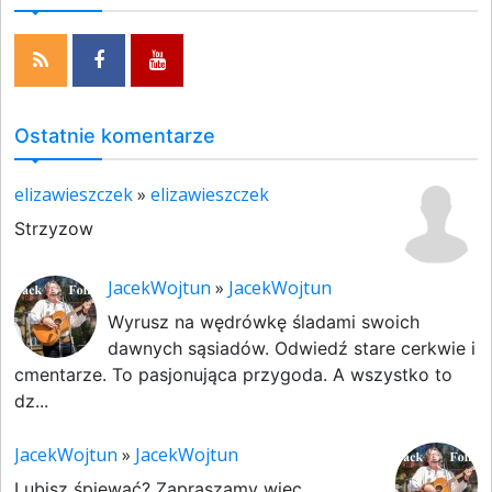
Ostatnie komentarze
elizawieszczek
»
elizawieszczek
Strzyzow
JacekWojtun
»
JacekWojtun
Wyrusz na wędrówkę śladami swoich
dawnych sąsiadów. Odwiedź stare cerkwie i
cmentarze. To pasjonująca przygoda. A wszystko to
dz...
JacekWojtun
»
JacekWojtun
Lubisz śpiewać? Zapraszamy więc