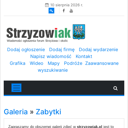
10 sierpnia 2026 r.
Dodaj ogłoszenie
Dodaj firmę
Dodaj wydarzenie
Napisz wiadomość
Kontakt
Grafika
Wideo
Mapy
Podróże
Zaawansowane
wyszukiwanie
Galeria
»
Zabytki
Zapraszamy do obszernej galerii zdjęć w
strzyzowiak.pl
jest to