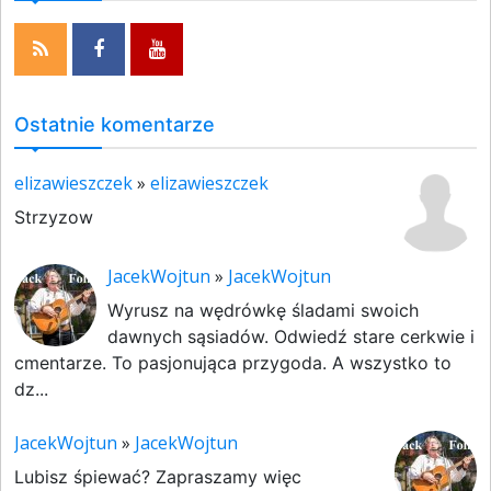
Ostatnie komentarze
elizawieszczek
»
elizawieszczek
Strzyzow
JacekWojtun
»
JacekWojtun
Wyrusz na wędrówkę śladami swoich
dawnych sąsiadów. Odwiedź stare cerkwie i
cmentarze. To pasjonująca przygoda. A wszystko to
dz...
JacekWojtun
»
JacekWojtun
Lubisz śpiewać? Zapraszamy więc