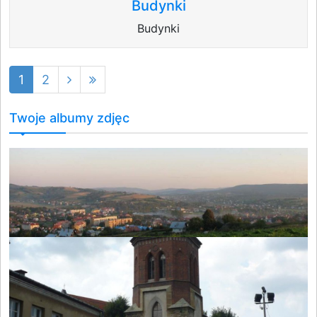
Budynki
Budynki
1
2
Twoje albumy zdjęc