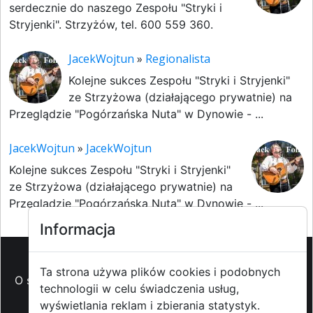
serdecznie do naszego Zespołu "Stryki i
Stryjenki". Strzyżów, tel. 600 559 360.
JacekWojtun
»
Regionalista
Kolejne sukces Zespołu "Stryki i Stryjenki"
ze Strzyżowa (działającego prywatnie) na
Przeglądzie "Pogórzańska Nuta" w Dynowie - ...
JacekWojtun
»
JacekWojtun
Kolejne sukces Zespołu "Stryki i Stryjenki"
ze Strzyżowa (działającego prywatnie) na
Przeglądzie "Pogórzańska Nuta" w Dynowie - ...
Informacja
Ta strona używa plików cookies i podobnych
O strzyzowiak.pl
-
Reklama
-
Pomoc (FAQ)
-
Patronat
technologii w celu świadczenia usług,
medialny
-
Prawa autorskie
-
Redakcja i
wyświetlania reklam i zbierania statystyk.