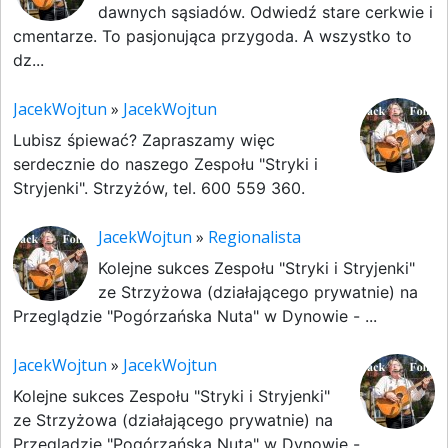
dawnych sąsiadów. Odwiedź stare cerkwie i
cmentarze. To pasjonująca przygoda. A wszystko to
dz...
JacekWojtun
»
JacekWojtun
Lubisz śpiewać? Zapraszamy więc
serdecznie do naszego Zespołu "Stryki i
Stryjenki". Strzyżów, tel. 600 559 360.
JacekWojtun
»
Regionalista
Kolejne sukces Zespołu "Stryki i Stryjenki"
ze Strzyżowa (działającego prywatnie) na
Przeglądzie "Pogórzańska Nuta" w Dynowie - ...
JacekWojtun
»
JacekWojtun
Kolejne sukces Zespołu "Stryki i Stryjenki"
ze Strzyżowa (działającego prywatnie) na
Przeglądzie "Pogórzańska Nuta" w Dynowie - ...