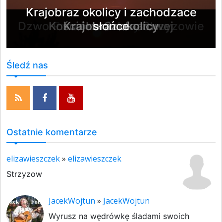
Krajobraz okolicy i zachodzace
Dzwonnica kosciola w Strzyzowie
Kościół w Szufnarowej
Panorama strzyzowa
Krajobraz okolicy
słońce
Śledź nas
Ostatnie komentarze
elizawieszczek
»
elizawieszczek
Strzyzow
JacekWojtun
»
JacekWojtun
Wyrusz na wędrówkę śladami swoich