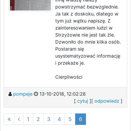
powstrzymać bezwzglednie.
Ja tak z doskoku, dlatego w
tym już wątku napiszę. Z
zainteresowaniem ludzi w
Strzyżowie nie jest tak źle.
Dzwoniło do mnie kilka osób.
Postaram się
usystematyzować informację
i przekaże je.
Cierpliwości
pompeje
13-10-2018, 12:02:28
[
cytuj
][
odpowiedz
]
1
2
3
4
5
6