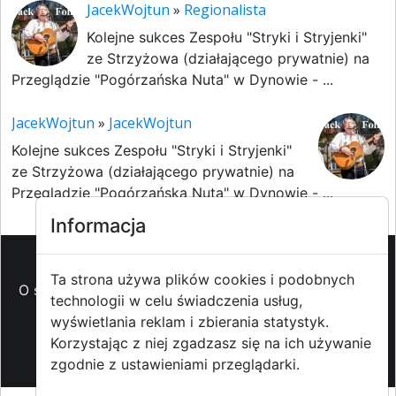
JacekWojtun
»
Regionalista
Kolejne sukces Zespołu "Stryki i Stryjenki"
ze Strzyżowa (działającego prywatnie) na
Przeglądzie "Pogórzańska Nuta" w Dynowie - ...
JacekWojtun
»
JacekWojtun
Kolejne sukces Zespołu "Stryki i Stryjenki"
ze Strzyżowa (działającego prywatnie) na
Przeglądzie "Pogórzańska Nuta" w Dynowie - ...
Informacja
Ta strona używa plików cookies i podobnych
O strzyzowiak.pl
-
Reklama
-
Pomoc (FAQ)
-
Patronat
technologii w celu świadczenia usług,
medialny
-
Prawa autorskie
-
Redakcja i
wyświetlania reklam i zbierania statystyk.
kontakt
-
Współpraca z mediami
Korzystając z niej zgadzasz się na ich używanie
zgodnie z ustawieniami przeglądarki.