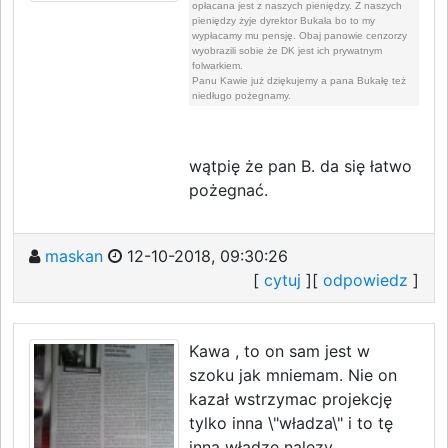
opłacana jest z naszych pieniędzy. Z naszych
pieniędzy żyje dyrektor Bukała bo to my
wypłacamy mu pensję. Obaj panowie cenzorzy
wyobrazili sobie że DK jest ich prywatnym
folwarkiem.
Panu Kawie już dziękujemy a pana Bukałę też
niedługo pożegnamy.
wątpię że pan B. da się łatwo
pożegnać.
maskan
12-10-2018, 09:30:26
[
cytuj
][
odpowiedz
]
Kawa , to on sam jest w
szoku jak mniemam. Nie on
kazał wstrzymac projekcję
tylko inna \"władza\" i to tę
inną władzę nalezy