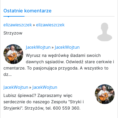
Ostatnie komentarze
elizawieszczek
»
elizawieszczek
Strzyzow
JacekWojtun
»
JacekWojtun
Wyrusz na wędrówkę śladami swoich
dawnych sąsiadów. Odwiedź stare cerkwie i
cmentarze. To pasjonująca przygoda. A wszystko to
dz...
JacekWojtun
»
JacekWojtun
Lubisz śpiewać? Zapraszamy więc
serdecznie do naszego Zespołu "Stryki i
Stryjenki". Strzyżów, tel. 600 559 360.