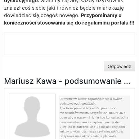
dyskusyjnego.
Staramy się aby każdy użytkownik
znalazł coś siebie jaki i również będzie miał okazję
dowiedzieć się czegoś nowego.
Przypominamy o
konieczności stosowania się do regulaminu portalu !!!
Odpowiedz
Mariusz Kawa - podsumowanie ...
Burmistrzowi Kawie zapomniało się o dwóch
podstawowych sprawach:
1) a to że przed 4 laty został przez nas
mieszkańców miasta Strzyżów ZATRUDNIONY
po to aby w naszym imieniu i po konsultacjach z
nami mieszkańcami zarządzać tym miastem
2) że tak to zatęchłe kino Sokół jak i cały dom
kultury to własność nasza czyli mieszakńców
Strzyżowa oraz okolic i cała ta placówka