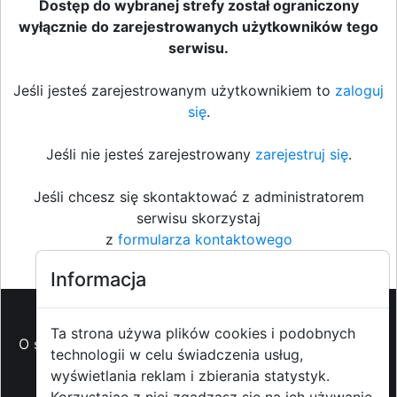
Dostęp do wybranej strefy został ograniczony
wyłącznie do zarejestrowanych użytkowników tego
serwisu.
Jeśli jesteś zarejestrowanym użytkownikiem to
zaloguj
się
.
Jeśli nie jesteś zarejestrowany
zarejestruj się
.
Jeśli chcesz się skontaktować z administratorem
serwisu skorzystaj
z
formularza kontaktowego
Informacja
Ta strona używa plików cookies i podobnych
O strzyzowiak.pl
-
Reklama
-
Pomoc (FAQ)
-
Patronat
technologii w celu świadczenia usług,
medialny
-
Prawa autorskie
-
Redakcja i
wyświetlania reklam i zbierania statystyk.
kontakt
-
Współpraca z mediami