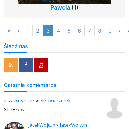
Pawcia
(1)
1
2
3
4
5
6
7
8
9
Śledź nas
Ostatnie komentarze
elizawieszczek
»
elizawieszczek
Strzyzow
JacekWojtun
»
JacekWojtun