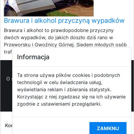
Brawura i alkohol przyczyną wypadków
Brawura i alkohol to prawdopodobne przyczyny
dwóch wypadków, do jakich doszło dziś rano w
Przeworsku i Gwoźnicy Górnej. Siedem młodych osób
trafiło do...
Informacja
Ta strona używa plików cookies i podobnych
O strzyzowiak.pl
-
Reklama
-
Pomoc (FAQ)
-
Patronat
technologii w celu świadczenia usług,
medialny
-
Prawa autorskie
-
Redakcja i
wyświetlania reklam i zbierania statystyk.
kontakt
-
Współpraca z mediami
Korzystając z niej zgadzasz się na ich używanie
zgodnie z ustawieniami przeglądarki.
Copyright ©2009-2014 strzyzowiak.pl,
Korzystanie z Portalu oznacza akceptacją
Regulaminu
ZAMKNIJ
portalu
oraz
Polityką prywatności RODO