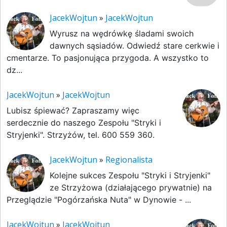
JacekWojtun
»
JacekWojtun
Wyrusz na wędrówkę śladami swoich
dawnych sąsiadów. Odwiedź stare cerkwie i
cmentarze. To pasjonująca przygoda. A wszystko to
dz...
JacekWojtun
»
JacekWojtun
Lubisz śpiewać? Zapraszamy więc
serdecznie do naszego Zespołu "Stryki i
Stryjenki". Strzyżów, tel. 600 559 360.
JacekWojtun
»
Regionalista
Kolejne sukces Zespołu "Stryki i Stryjenki"
ze Strzyżowa (działającego prywatnie) na
Przeglądzie "Pogórzańska Nuta" w Dynowie - ...
JacekWojtun
»
JacekWojtun