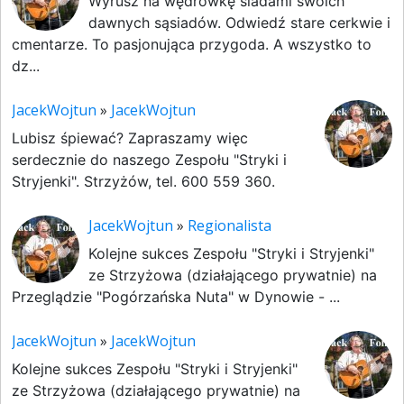
Wyrusz na wędrówkę śladami swoich
dawnych sąsiadów. Odwiedź stare cerkwie i
cmentarze. To pasjonująca przygoda. A wszystko to
dz...
JacekWojtun
»
JacekWojtun
Lubisz śpiewać? Zapraszamy więc
serdecznie do naszego Zespołu "Stryki i
Stryjenki". Strzyżów, tel. 600 559 360.
JacekWojtun
»
Regionalista
Kolejne sukces Zespołu "Stryki i Stryjenki"
ze Strzyżowa (działającego prywatnie) na
Przeglądzie "Pogórzańska Nuta" w Dynowie - ...
JacekWojtun
»
JacekWojtun
Kolejne sukces Zespołu "Stryki i Stryjenki"
ze Strzyżowa (działającego prywatnie) na