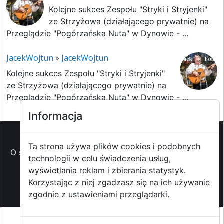
Kolejne sukces Zespołu "Stryki i Stryjenki"
ze Strzyżowa (działającego prywatnie) na
Przeglądzie "Pogórzańska Nuta" w Dynowie - ...
JacekWojtun
»
JacekWojtun
Kolejne sukces Zespołu "Stryki i Stryjenki"
ze Strzyżowa (działającego prywatnie) na
Przeglądzie "Pogórzańska Nuta" w Dynowie - ...
Informacja
Ta strona używa plików cookies i podobnych
O strzyzowiak.pl
-
Reklama
-
Pomoc (FAQ)
-
Patronat
technologii w celu świadczenia usług,
medialny
-
Prawa autorskie
-
Redakcja i
wyświetlania reklam i zbierania statystyk.
kontakt
-
Współpraca z mediami
Korzystając z niej zgadzasz się na ich używanie
zgodnie z ustawieniami przeglądarki.
Copyright ©2009-2014 strzyzowiak.pl,