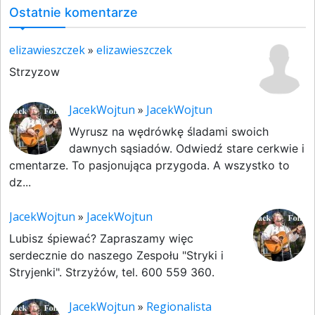
Ostatnie komentarze
elizawieszczek
»
elizawieszczek
Strzyzow
JacekWojtun
»
JacekWojtun
Wyrusz na wędrówkę śladami swoich
dawnych sąsiadów. Odwiedź stare cerkwie i
cmentarze. To pasjonująca przygoda. A wszystko to
dz...
JacekWojtun
»
JacekWojtun
Lubisz śpiewać? Zapraszamy więc
serdecznie do naszego Zespołu "Stryki i
Stryjenki". Strzyżów, tel. 600 559 360.
JacekWojtun
»
Regionalista