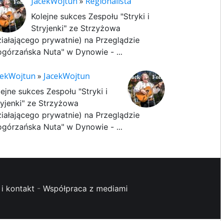
JacekWojtun
»
Regionalista
Kolejne sukces Zespołu "Stryki i
Stryjenki" ze Strzyżowa
ziałającego prywatnie) na Przeglądzie
ogórzańska Nuta" w Dynowie - ...
cekWojtun
»
JacekWojtun
lejne sukces Zespołu "Stryki i
ryjenki" ze Strzyżowa
ziałającego prywatnie) na Przeglądzie
ogórzańska Nuta" w Dynowie - ...
i kontakt
-
Współpraca z mediami