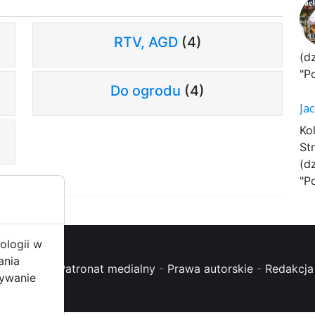
RTV, AGD
(4)
(d
"P
Do ogrodu
(4)
Ja
Ko
St
(d
"P
ologii w
ania
oc (FAQ)
-
Patronat medialny
-
Prawa autorskie
-
Redakcja 
żywanie