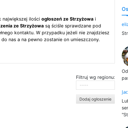
Os
największej ilości
ogłoszeń ze Strzyżowa
i
el
zenia ze Strzyżowa
są ściśle sprawdzane pod
nego kontaktu. W przypadku jeżeli nie znajdziesz
St
 do nas a na pewno zostanie on umieszczony.
Od
Filtruj wg regionu:
pa
Ja
Dodaj ogłoszenie
Lu
se
"St