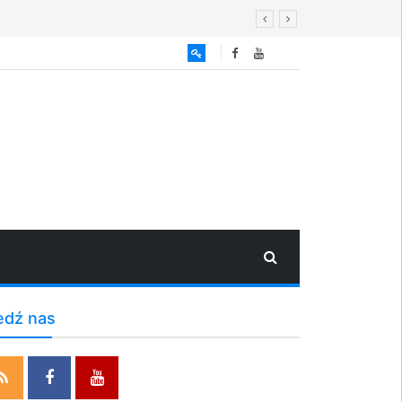
edź nas