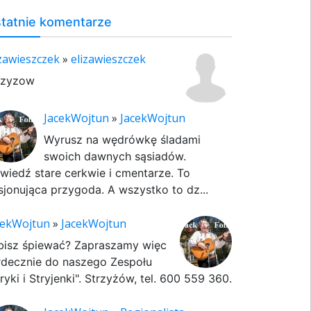
tatnie komentarze
izawieszczek
»
elizawieszczek
rzyzow
JacekWojtun
»
JacekWojtun
Wyrusz na wędrówkę śladami
swoich dawnych sąsiadów.
wiedź stare cerkwie i cmentarze. To
sjonująca przygoda. A wszystko to dz...
cekWojtun
»
JacekWojtun
bisz śpiewać? Zapraszamy więc
rdecznie do naszego Zespołu
ryki i Stryjenki". Strzyżów, tel. 600 559 360.