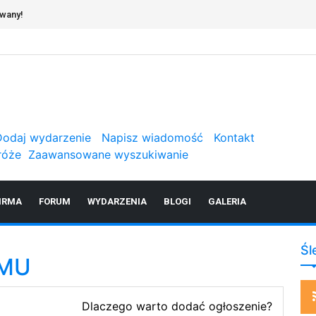
owany!
Dodaj wydarzenie
Napisz wiadomość
Kontakt
róże
Zaawansowane wyszukiwanie
IRMA
FORUM
WYDARZENIA
BLOGI
GALERIA
Śl
OMU
Dlaczego warto dodać ogłoszenie?