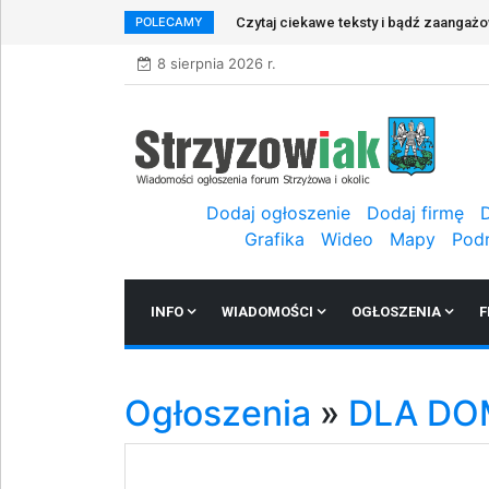
POLECAMY
Czytaj ciekawe teksty i bądź zaangaż
8 sierpnia 2026 r.
Dodaj ogłoszenie
Dodaj firmę
Grafika
Wideo
Mapy
Pod
INFO
WIADOMOŚCI
OGŁOSZENIA
F
Ogłoszenia
»
DLA D