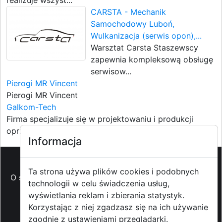
realizuje wszyst...
CARSTA - Mechanik
Samochodowy Luboń,
Wulkanizacja (serwis opon),...
Warsztat Carsta Staszewscy
zapewnia kompleksową obsługę
serwisow...
Pierogi MR Vincent
Pierogi MR Vincent
Galkom-Tech
Firma specjalizuje się w projektowaniu i produkcji
oprzyrządowan...
Informacja
Ta strona używa plików cookies i podobnych
O strzyzowiak.pl
-
Reklama
-
Pomoc (FAQ)
-
Patronat
technologii w celu świadczenia usług,
medialny
-
Prawa autorskie
-
Redakcja i
wyświetlania reklam i zbierania statystyk.
kontakt
-
Współpraca z mediami
Korzystając z niej zgadzasz się na ich używanie
zgodnie z ustawieniami przeglądarki.