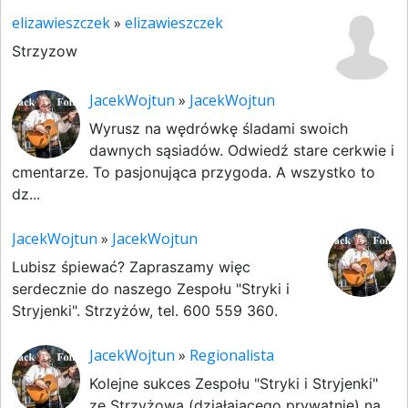
elizawieszczek
»
elizawieszczek
Strzyzow
JacekWojtun
»
JacekWojtun
Wyrusz na wędrówkę śladami swoich
dawnych sąsiadów. Odwiedź stare cerkwie i
cmentarze. To pasjonująca przygoda. A wszystko to
dz...
JacekWojtun
»
JacekWojtun
Lubisz śpiewać? Zapraszamy więc
serdecznie do naszego Zespołu "Stryki i
Stryjenki". Strzyżów, tel. 600 559 360.
JacekWojtun
»
Regionalista
Kolejne sukces Zespołu "Stryki i Stryjenki"
ze Strzyżowa (działającego prywatnie) na