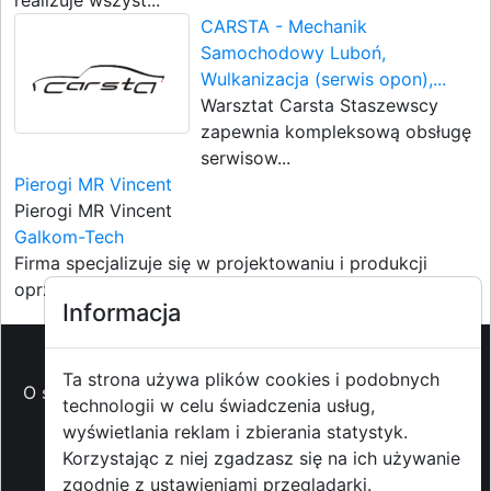
realizuje wszyst...
CARSTA - Mechanik
Samochodowy Luboń,
Wulkanizacja (serwis opon),...
Warsztat Carsta Staszewscy
zapewnia kompleksową obsługę
serwisow...
Pierogi MR Vincent
Pierogi MR Vincent
Galkom-Tech
Firma specjalizuje się w projektowaniu i produkcji
oprzyrządowan...
Informacja
Ta strona używa plików cookies i podobnych
O strzyzowiak.pl
-
Reklama
-
Pomoc (FAQ)
-
Patronat
technologii w celu świadczenia usług,
medialny
-
Prawa autorskie
-
Redakcja i
wyświetlania reklam i zbierania statystyk.
kontakt
-
Współpraca z mediami
Korzystając z niej zgadzasz się na ich używanie
zgodnie z ustawieniami przeglądarki.