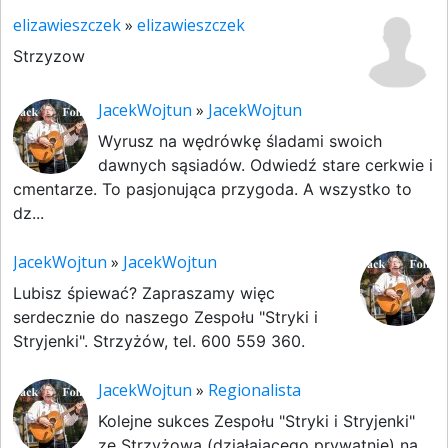
elizawieszczek
»
elizawieszczek
Strzyzow
JacekWojtun
»
JacekWojtun
Wyrusz na wędrówkę śladami swoich
dawnych sąsiadów. Odwiedź stare cerkwie i
cmentarze. To pasjonująca przygoda. A wszystko to
dz...
JacekWojtun
»
JacekWojtun
Lubisz śpiewać? Zapraszamy więc
serdecznie do naszego Zespołu "Stryki i
Stryjenki". Strzyżów, tel. 600 559 360.
JacekWojtun
»
Regionalista
Kolejne sukces Zespołu "Stryki i Stryjenki"
ze Strzyżowa (działającego prywatnie) na