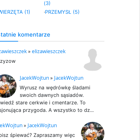
(3)
WIERZĘTA (1)
·
PRZEMYSŁ (5)
tatnie komentarze
izawieszczek
»
elizawieszczek
rzyzow
JacekWojtun
»
JacekWojtun
Wyrusz na wędrówkę śladami
swoich dawnych sąsiadów.
wiedź stare cerkwie i cmentarze. To
sjonująca przygoda. A wszystko to dz...
cekWojtun
»
JacekWojtun
bisz śpiewać? Zapraszamy więc