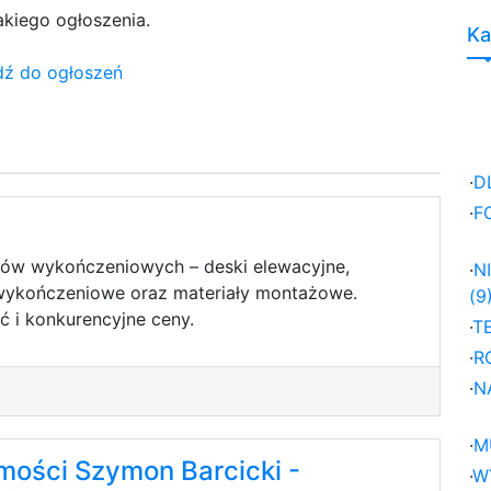
akiego ogłoszenia.
Ka
dź do ogłoszeń
·
D
·
F
łów wykończeniowych – deski elewacyjne,
·
N
y wykończeniowe oraz materiały montażowe.
(9
ć i konkurencyjne ceny.
·
T
·
R
·
N
·
M
ości Szymon Barcicki -
·
W