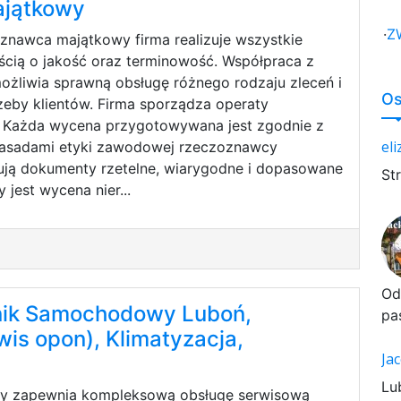
jątkowy
·
Z
znawca majątkowy firma realizuje wszystkie
ścią o jakość oraz terminowość. Współpraca z
żliwia sprawną obsługę różnego rodzaju zleceń i
Os
eby klientów. Firma sporządza operaty
. Każda wycena przygotowywana jest zgodnie z
el
zasadami etyki zawodowej rzeczoznawcy
ują dokumenty rzetelne, wiarygodne i dopasowane
St
 jest wycena nier...
Od
ik Samochodowy Luboń,
pa
wis opon), Klimatyzacja,
Ja
Lu
cy zapewnia kompleksową obsługę serwisową