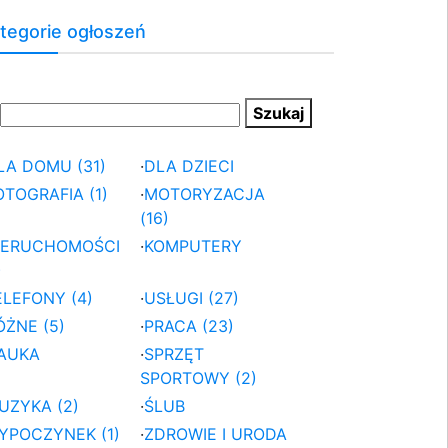
tegorie ogłoszeń
LA DOMU (31)
·
DLA DZIECI
OTOGRAFIA (1)
·
MOTORYZACJA
(16)
IERUCHOMOŚCI
·
KOMPUTERY
)
ELEFONY (4)
·
USŁUGI (27)
ÓŻNE (5)
·
PRACA (23)
AUKA
·
SPRZĘT
SPORTOWY (2)
UZYKA (2)
·
ŚLUB
YPOCZYNEK (1)
·
ZDROWIE I URODA