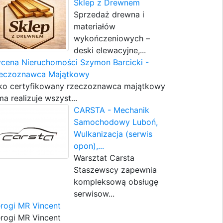
Sklep z Drewnem
Sprzedaż drewna i
materiałów
wykończeniowych –
deski elewacyjne,...
cena Nieruchomości Szymon Barcicki -
eczoznawca Majątkowy
ko certyfikowany rzeczoznawca majątkowy
ma realizuje wszyst...
CARSTA - Mechanik
Samochodowy Luboń,
Wulkanizacja (serwis
opon),...
Warsztat Carsta
Staszewscy zapewnia
kompleksową obsługę
serwisow...
erogi MR Vincent
erogi MR Vincent