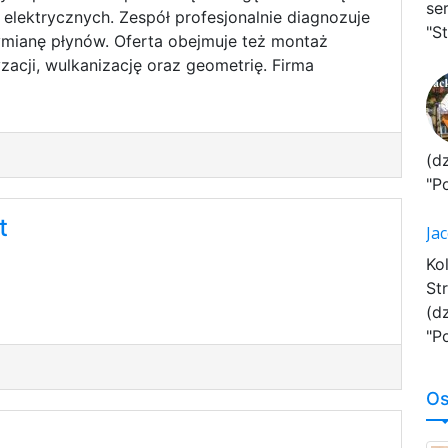
se
lektrycznych. Zespół profesjonalnie diagnozuje
"St
wymianę płynów. Oferta obejmuje też montaż
yzacji, wulkanizację oraz geometrię. Firma
(d
"P
t
Ja
Ko
St
(d
"P
Os