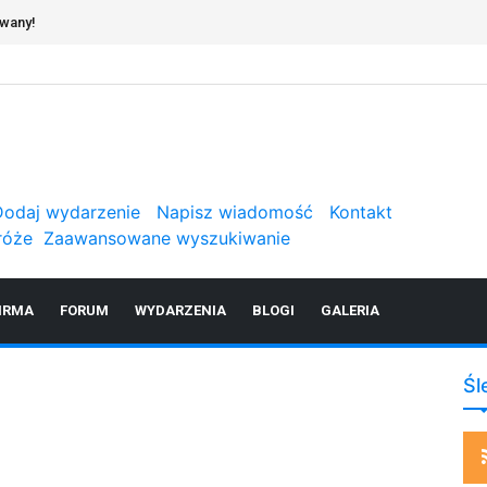
owany!
Dodaj wydarzenie
Napisz wiadomość
Kontakt
róże
Zaawansowane wyszukiwanie
IRMA
FORUM
WYDARZENIA
BLOGI
GALERIA
Śl