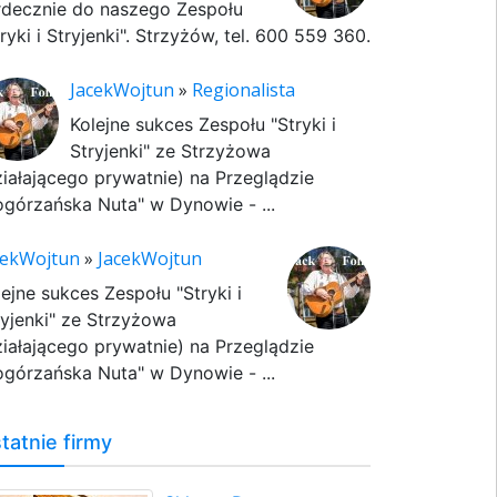
rdecznie do naszego Zespołu
ryki i Stryjenki". Strzyżów, tel. 600 559 360.
JacekWojtun
»
Regionalista
Kolejne sukces Zespołu "Stryki i
Stryjenki" ze Strzyżowa
ziałającego prywatnie) na Przeglądzie
ogórzańska Nuta" w Dynowie - ...
cekWojtun
»
JacekWojtun
lejne sukces Zespołu "Stryki i
ryjenki" ze Strzyżowa
ziałającego prywatnie) na Przeglądzie
ogórzańska Nuta" w Dynowie - ...
tatnie firmy